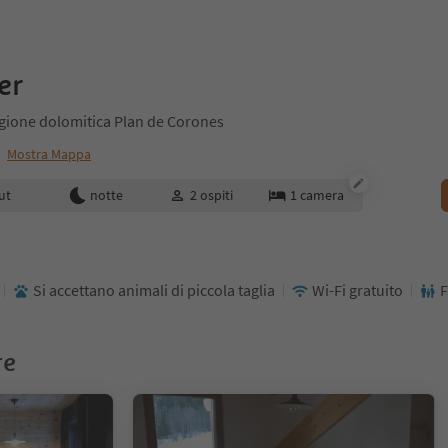
er
egione dolomitica Plan de Corones
o
Mostra Mappa
enotazione
ut
notte
2
ospiti
1
camera
Si accettano animali di piccola taglia
Wi-Fi gratuito
F
re