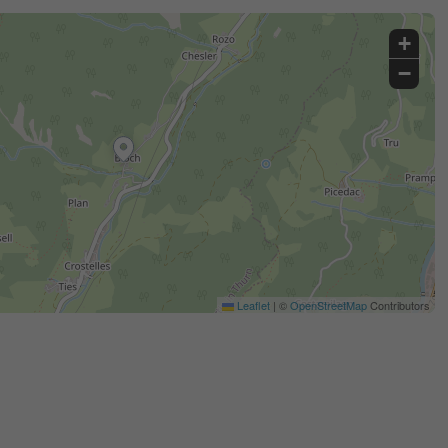
+
−
Leaflet
|
©
OpenStreetMap
Contributors