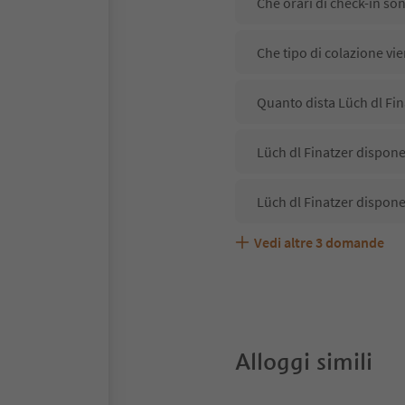
Che orari di check-in son
Che tipo di colazione vie
Quanto dista Lüch dl Fin
Lüch dl Finatzer dispone 
Lüch dl Finatzer dispone
Vedi altre
3
domande
Lüch dl Finatzer accetta
Quali servizi/attività so
Gli ospiti di Lüch dl Fin
Alloggi simili