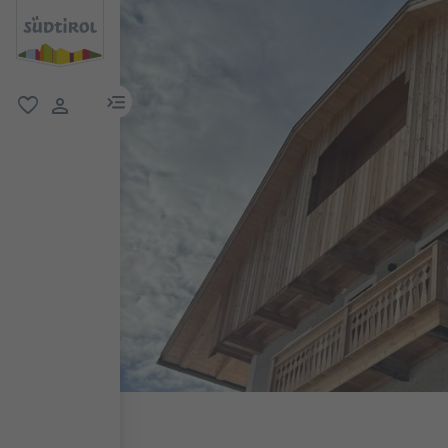
menu link
favoriti
user link