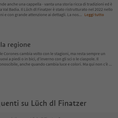
de anche una cappella - vanta una storia ricca di tradizioni ed è
a Val Badia. Il Lüch dl Finatzer è stato ristrutturato nel 2022 nello
sini e con grande attenzione ai dettagli. La nos
...
Leggi tutto
la regione
de Corones cambia volto con le stagioni, ma resta sempre un
ovi a piedi o in bici, d’inverno con gli sci o le ciaspole. Il
conoscibile, anche quando cambia luce e colori. Ma qui non c’è
...
uenti su
Lüch dl Finatzer