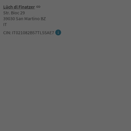
Lüch dl Finatzer
Str. Bioc 29
39030 San Martino BZ
IT
CIN: IT021082B57TL55AE7