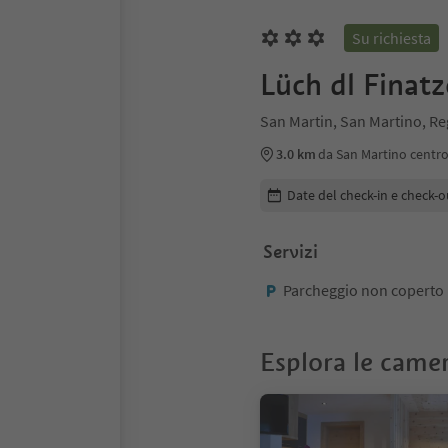
Su richiesta
Lüch dl Finatz
San Martin, San Martino, R
3.0 km
da San Martino centr
Modifica i dettagli della pr
Date del check-in e check-o
Servizi
Parcheggio non coperto
Esplora le came