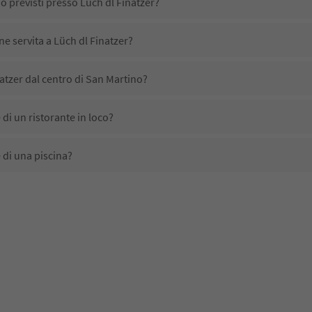
o previsti presso Lüch dl Finatzer?
ne servita a Lüch dl Finatzer?
atzer dal centro di San Martino?
di un ristorante in loco?
 di una piscina?
 animali domestici?
no disponibili presso Lüch dl Finatzer?
atzer ricevono l'Alto Adige Guest Pass?