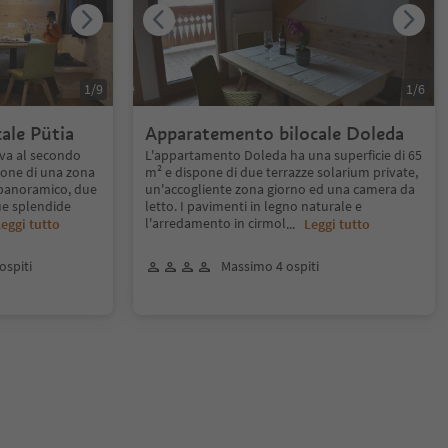
1
/
9
1
/
6
ale Pütia
Apparatemento bilocale Doleda
ova al secondo
L'appartamento Doleda ha una superficie di 65
pone di una zona
m² e dispone di due terrazze solarium private,
 panoramico, due
un'accogliente zona giorno ed una camera da
ue splendide
letto. I pavimenti in legno naturale e
l'arredamento in cirmol
eggi tutto
...
Leggi tutto
ospiti
Massimo 4 ospiti