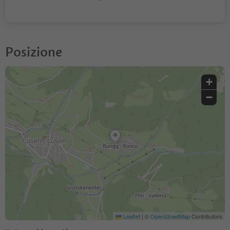
Posizione
+
−
Leaflet
|
©
OpenStreetMap
Contributors