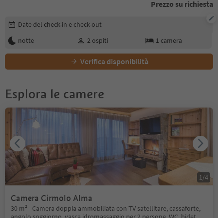
Prezzo su richiesta
Modifica i dettagli della prenotazione
Date del check-in e check-out
notte
2
ospiti
1
camera
Verifica disponibilità
Esplora le camere
1
/
4
Camera Cirmolo Alma
30 m² - Camera doppia ammobiliata con TV satellitare, cassaforte,
angolo soggiorno, vasca idromassaggio per 2 persone, WC, bidet,