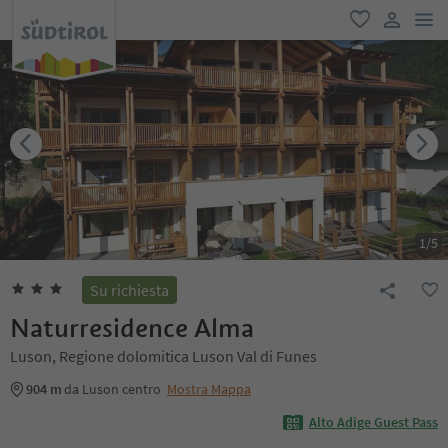
men
favoriti
user lin
1
/
5
Su richiesta
Naturresidence Alma
Luson, Regione dolomitica Luson Val di Funes
904 m
da Luson centro
Mostra Mappa
Alto Adige Guest Pass