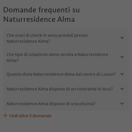
Domande frequenti su
Naturresidence Alma
Che orari di check-in sono previsti presso
Naturresidence Alma?
Che tipo di colazione viene servita a Naturresidence
Alma?
Quanto dista Naturresidence Alma dal centro di Luson?
Naturresidence Alma dispone di un ristorante in loco?
Naturresidence Alma dispone di una piscina?
Vedi altre
3
domande
Quali servizi/attività sono disponibili presso
Gli ospiti di Naturresidence Alma ricevono l'Alto Adige
Naturresidence Alma accetta animali domestici?
Naturresidence Alma?
Guest Pass?