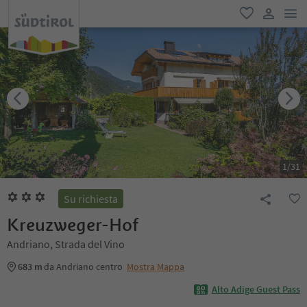
men
favoriti
user lin
1
/
31
Su richiesta
Kreuzweger-Hof
Andriano, Strada del Vino
683 m
da Andriano centro
Mostra Mappa
Alto Adige Guest Pass