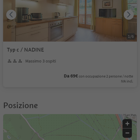
1
/
6
Typ c / NADINE
Massimo 3 ospiti
Da 69€
con occupazione 2 persone / notte
IVA incl.
Posizione
+
−