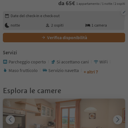
da
65
€
1 appartamento / 1 notte / 2 ospiti
Modifica i dettagli della prenotazione
Date del check-in e check-out
notte
2
ospiti
1
camera
Verifica disponibilità
Servizi
Parcheggio coperto
Si accettano cani
WiFi
Maso frutticolo
Servizio navetta
+ altri 7
Esplora le camere