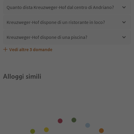
Quanto dista Kreuzweger-Hof dal centro di Andriano?
Kreuzweger-Hof dispone di un ristorante in loco?
Kreuzweger-Hof dispone di una piscina?
Vedi altre
3
domande
Quali servizi/attività sono disponibili presso
Gli ospiti di Kreuzweger-Hof ricevono l'Alto Adige Guest
Kreuzweger-Hof accetta animali domestici?
Kreuzweger-Hof?
Pass?
Alloggi simili