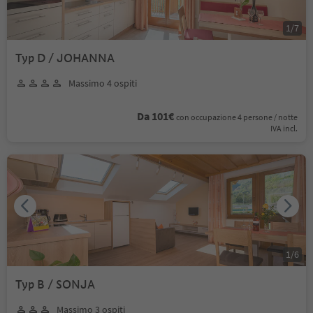
1
/
7
Typ D / JOHANNA
Massimo 4 ospiti
Da 101€
con occupazione 4 persone / notte
IVA incl.
1
/
6
Typ B / SONJA
Massimo 3 ospiti