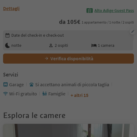
Dettagli
Alto Adige Guest Pass
da
105
€
1 appartamento / 1 notte / 2 ospiti
Modifica i dettagli della prenotazione
Date del check-in e check-out
notte
2
ospiti
1
camera
Verifica disponibilità
Servizi
Garage
Si accettano animali di piccola taglia
Wi-Fi gratuito
Famiglie
+ altri 15
Esplora le camere