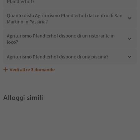
Pfandlerhof?
Quanto dista Agriturismo Pfandlerhof dal centro di San
Martino in Passiria?
Agriturismo Pfandlerhof dispone di un ristorante in
loco?
Agriturismo Pfandlerhof dispone di una piscina?
Vedi altre
3
domande
Quali servizi/attività sono disponibili presso Agriturismo
Gli ospiti di Agriturismo Pfandlerhof ricevono l'Alto
Agriturismo Pfandlerhof accetta animali domestici?
Pfandlerhof?
Adige Guest Pass?
Alloggi simili