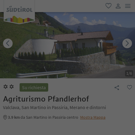
men
favoriti
user lin
1
/
6
Su richiesta
Agriturismo Pfandlerhof
Valclava, San Martino in Passiria, Merano e dintorni
3.9 km
da San Martino in Passiria centro
Mostra Mappa