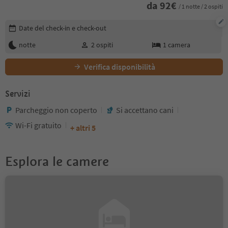
da
92
€
/ 1 notte / 2 ospiti
Modifica i dettagli della prenotazione
Date del check-in e check-out
notte
2
ospiti
1
camera
Verifica disponibilità
Servizi
Parcheggio non coperto
Si accettano cani
Wi-Fi gratuito
+ altri 5
Esplora le camere