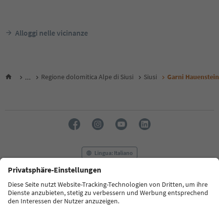
Alloggi nelle vicinanze
...
Regione dolomitica Alpe di Siusi
Siusi
Garni Hauenstein
Lingua: Italiano
FAQ
Contatti
Press
MICE
Privacy Policy
Termini e condizioni
Crediti
Cookie Policy
Film commission
Chi siamo
Dichiarazione di accessibilità