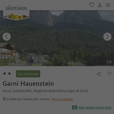
men
favoriti
user lin
1
/
8
Su richiesta
Garni Hauenstein
Siusi, Castelrotto, Regione dolomitica Alpe di Siusi
2.9 km
da Castelrotto centro
Mostra Mappa
Alto Adige Guest Pass