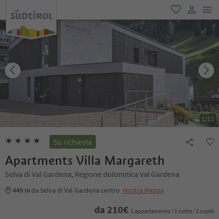
men
favoriti
user lin
1
/
11
Su richiesta
Apartments Villa Margareth
Selva di Val Gardena, Regione dolomitica Val Gardena
449 m
da Selva di Val Gardena centro
Mostra Mappa
da
210
€
1 appartamento / 1 notte / 2 ospiti