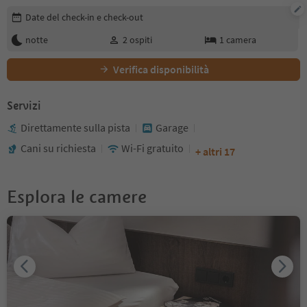
Modifica i dettagli della prenotazione
Date del check-in e check-out
notte
2
ospiti
1
camera
Verifica disponibilità
Servizi
Direttamente sulla pista
Garage
Cani su richiesta
Wi-Fi gratuito
+ altri 17
Esplora le camere