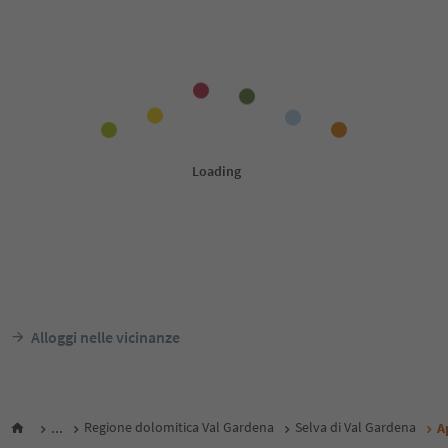
Alloggi nelle vicinanze
...
Regione dolomitica Val Gardena
Selva di Val Gardena
A