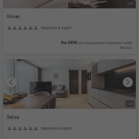
1
/
6
Nives
Massimo 6 ospiti
Da 245€
con occupazione 4 persone / notte
IVA incl.
1
/
8
Selva
Massimo 6 ospiti