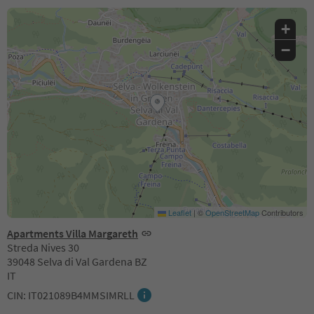
+
−
Leaflet
|
©
OpenStreetMap
Contributors
Apartments Villa Margareth
Streda Nives 30
39048 Selva di Val Gardena BZ
IT
CIN: IT021089B4MMSIMRLL