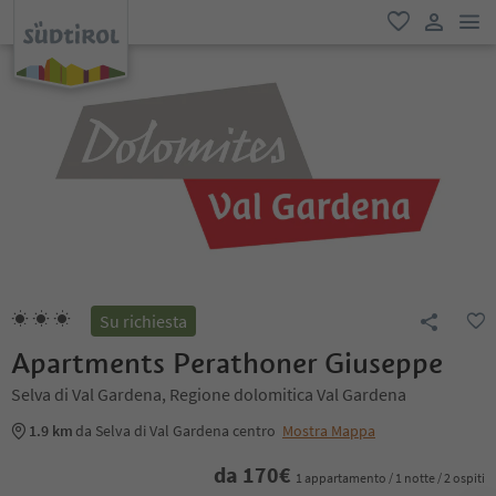
men
favoriti
user lin
Su richiesta
Apartments Perathoner Giuseppe
Selva di Val Gardena, Regione dolomitica Val Gardena
1.9 km
da Selva di Val Gardena centro
Mostra Mappa
da
170
€
1 appartamento / 1 notte / 2 ospiti