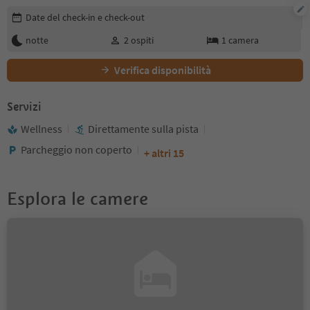
Modifica i dettagli della prenotazione
Date del check-in e check-out
notte
2
ospiti
1
camera
Verifica disponibilità
Servizi
Wellness
Direttamente sulla pista
Parcheggio non coperto
+ altri 15
Esplora le camere