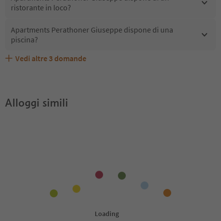
ristorante in loco?
Apartments Perathoner Giuseppe dispone di una
piscina?
Vedi altre
3
domande
Apartments Perathoner Giuseppe accetta animali
Quali servizi/attività sono disponibili presso Apartments
Gli ospiti di Apartments Perathoner Giuseppe ricevono
domestici?
Perathoner Giuseppe?
l'Alto Adige Guest Pass?
Alloggi simili