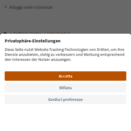
Alloggi nelle vicinanze
Südtirols Süden
Lotschenhof
Lingua: Italiano
FAQ
Contatti
Press
MICE
Privacy Policy
Termini e condizioni
Crediti
Cookie Policy
Film commission
Chi siamo
Dichiarazione di accessibilità
Alto Adige B2B