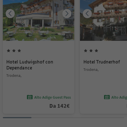
1
/
7
Hotel Ludwigshof con
Hotel Trudnerhof
Dependance
Trodena,
Trodena,
Alto Adige Guest Pass
Alto Adi
Da
142
€