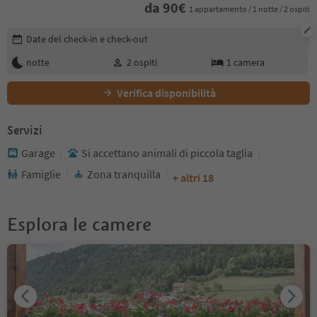
da
90
€
1 appartamento / 1 notte / 2 ospiti
Modifica i dettagli della prenotazione
Date del check-in e check-out
notte
2
ospiti
1
camera
Verifica disponibilità
Servizi
Garage
Si accettano animali di piccola taglia
Famiglie
Zona tranquilla
+ altri 18
Esplora le camere