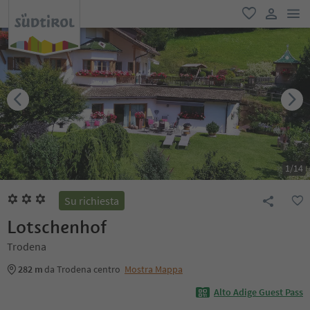
men
favoriti
user lin
1
/
14
Su richiesta
Lotschenhof
Trodena
282 m
da Trodena centro
Mostra Mappa
Alto Adige Guest Pass