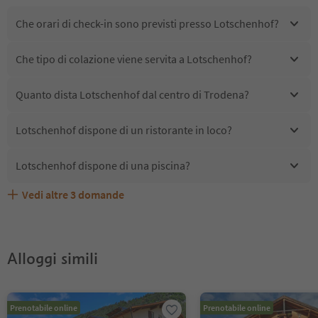
Che orari di check-in sono previsti presso Lotschenhof?
Che tipo di colazione viene servita a Lotschenhof?
Quanto dista Lotschenhof dal centro di Trodena?
Lotschenhof dispone di un ristorante in loco?
Lotschenhof dispone di una piscina?
Vedi altre
3
domande
Quali servizi/attività sono disponibili presso
Gli ospiti di Lotschenhof ricevono l'Alto Adige Guest
Lotschenhof accetta animali domestici?
Lotschenhof?
Pass?
Alloggi simili
Prenotabile online
Prenotabile online