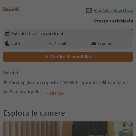
Dettagli
Alto Adige Guest Pass
Prezzo su richiesta
Modifica i dettagli della prenotazione
Date del check-in e check-out
notte
2
ospiti
1
camera
Verifica disponibilità
Servizi
Parcheggio non coperto
Wi-Fi gratuito
Famiglie
Zona tranquilla
+ altri 14
Esplora le camere