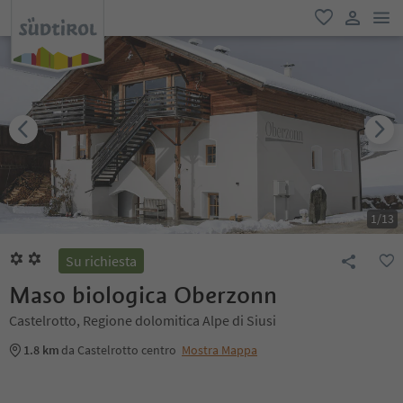
men
favoriti
user lin
1
/
13
Su richiesta
Maso biologica Oberzonn
Castelrotto, Regione dolomitica Alpe di Siusi
1.8 km
da Castelrotto centro
Mostra Mappa