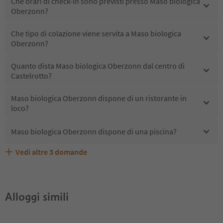
Che orari di check-in sono previsti presso Maso biologica
Oberzonn?
Che tipo di colazione viene servita a Maso biologica
Oberzonn?
Quanto dista Maso biologica Oberzonn dal centro di
Castelrotto?
Maso biologica Oberzonn dispone di un ristorante in
loco?
Maso biologica Oberzonn dispone di una piscina?
Vedi altre
3
domande
Quali servizi/attività sono disponibili presso Maso
Gli ospiti di Maso biologica Oberzonn ricevono l'Alto
Maso biologica Oberzonn accetta animali domestici?
biologica Oberzonn?
Adige Guest Pass?
Alloggi simili