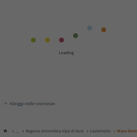
Alloggi nelle vicinanze
...
Regione dolomitica Alpe di Siusi
Castelrotto
Maso biol