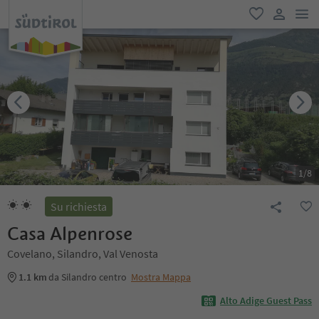
men
favoriti
user lin
1
/
8
Su richiesta
Casa Alpenrose
Covelano, Silandro, Val Venosta
1.1 km
da Silandro centro
Mostra Mappa
Alto Adige Guest Pass