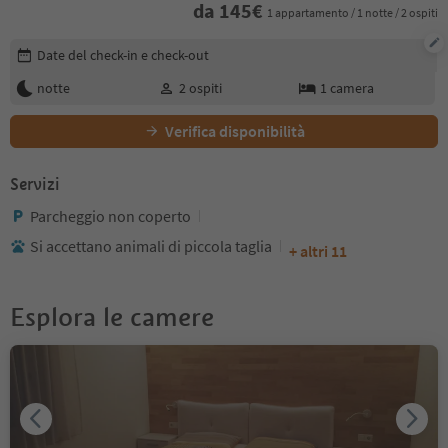
da
145
€
1 appartamento / 1 notte / 2 ospiti
Modifica i dettagli della prenotazione
Date del check-in e check-out
notte
2
ospiti
1
camera
Verifica disponibilità
Servizi
Parcheggio non coperto
Si accettano animali di piccola taglia
+ altri 11
Esplora le camere