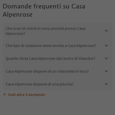
Domande frequenti su
Casa
Alpenrose
Che orari di check-in sono previsti presso Casa
Alpenrose?
Che tipo di colazione viene servita a Casa Alpenrose?
Quanto dista Casa Alpenrose dal centro di Silandro?
Casa Alpenrose dispone di un ristorante in loco?
Casa Alpenrose dispone di una piscina?
Vedi altre
3
domande
Quali servizi/attività sono disponibili presso Casa
Gli ospiti di Casa Alpenrose ricevono l'Alto Adige Guest
Casa Alpenrose accetta animali domestici?
Alpenrose?
Pass?