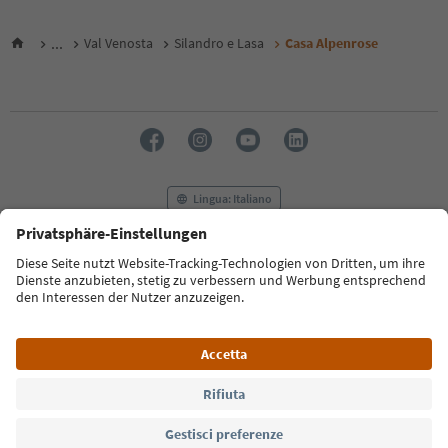
...
Val Venosta
Silandro e Lasa
Casa Alpenrose
Lingua: Italiano
FAQ
Contatti
Press
MICE
Privacy Policy
Termini e condizioni
Crediti
Cookie Policy
Film commission
Chi siamo
Dichiarazione di accessibilità
Alto Adige B2B
© 2026 IDM Südtirol