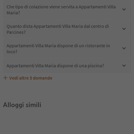
Che tipo di colazione viene servita a Appartamenti Villa
Maria?
Quanto dista Appartamenti Villa Maria dal centro di
Parcines?
Appartamenti Villa Maria dispone di un ristorante in
loco?
Appartamenti Villa Maria dispone di una piscina?
Vedi altre
3
domande
Quali servizi/attività sono disponibili presso
Gli ospiti di Appartamenti Villa Maria ricevono l'Alto
Appartamenti Villa Maria accetta animali domestici?
Appartamenti Villa Maria?
Adige Guest Pass?
Alloggi simili