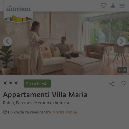
men
favoriti
user lin
1
/
10
Su richiesta
Appartamenti Villa Maria
Rablà, Parcines, Merano e dintorni
1.5 km
da Parcines centro
Mostra Mappa