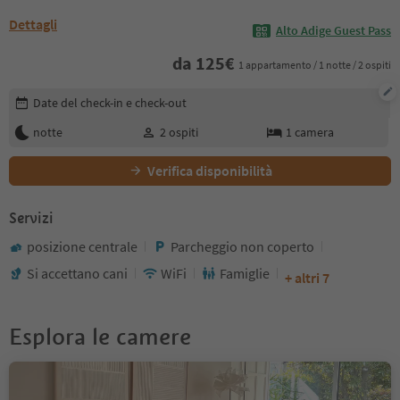
Dettagli
Alto Adige Guest Pass
da
125
€
1 appartamento / 1 notte / 2 ospiti
Modifica i dettagli della prenotazione
Date del check-in e check-out
notte
2
ospiti
1
camera
Verifica disponibilità
Servizi
posizione centrale
Parcheggio non coperto
Si accettano cani
WiFi
Famiglie
+ altri 7
Esplora le camere