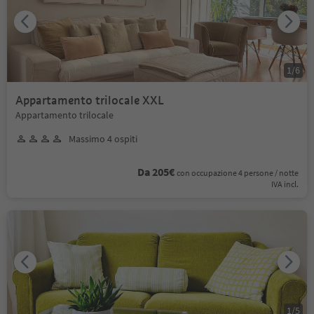
1
/
6
Appartamento trilocale XXL
Appartamento trilocale
Massimo 4 ospiti
Da 205€
con occupazione 4 persone / notte
IVA incl.
1
/
5