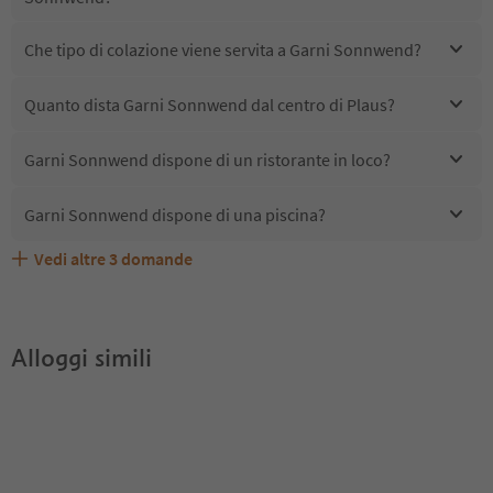
Che tipo di colazione viene servita a Garni Sonnwend?
Quanto dista Garni Sonnwend dal centro di Plaus?
Garni Sonnwend dispone di un ristorante in loco?
Garni Sonnwend dispone di una piscina?
Vedi altre
3
domande
Quali servizi/attività sono disponibili presso Garni
Gli ospiti di Garni Sonnwend ricevono l'Alto Adige Guest
Garni Sonnwend accetta animali domestici?
Sonnwend?
Pass?
Alloggi simili