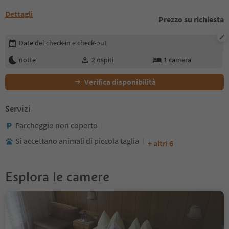
Dettagli
Prezzo su richiesta
Modifica i dettagli della prenotazione
Date del check-in e check-out
notte
2
ospiti
1
camera
Verifica disponibilità
Servizi
Parcheggio non coperto
Si accettano animali di piccola taglia
+ altri 6
Esplora le camere