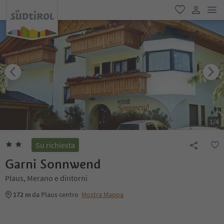
men
favoriti
user lin
1
/
4
Su richiesta
Garni Sonnwend
Plaus, Merano e dintorni
172 m
da Plaus centro
Mostra Mappa