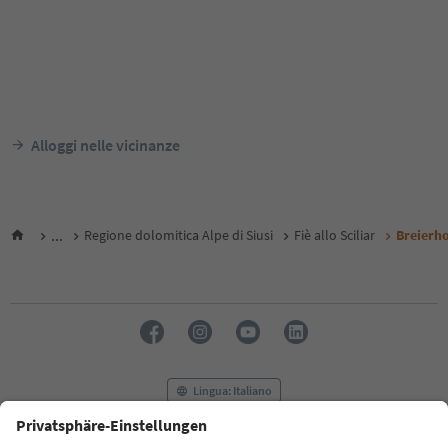
Alloggi nelle vicinanze
...
Regione dolomitica Alpe di Siusi
Fiè allo Sciliar
Breierh
Lingua: Italiano