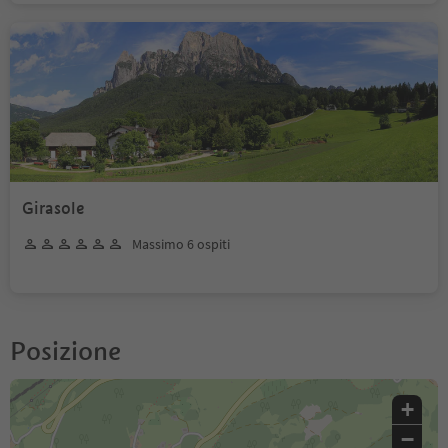
Girasole
Massimo 6 ospiti
Posizione
+
−