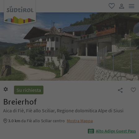
men
favoriti
user lin
Su richiesta
Breierhof
Aica di Fiè, Fiè allo Sciliar, Regione dolomitica Alpe di Siusi
3.0 km
da Fiè allo Sciliar centro
Mostra Mappa
Alto Adige Guest Pass