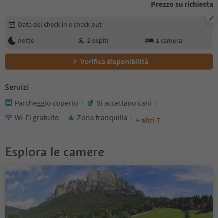
Prezzo su richiesta
Modifica i dettagli della prenotazione
Date del check-in e check-out
notte
2
ospiti
1
camera
Verifica disponibilità
Servizi
Parcheggio coperto
Si accettano cani
Wi-Fi gratuito
Zona tranquilla
+ altri 7
Esplora le camere