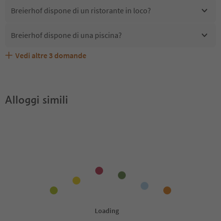
Breierhof dispone di un ristorante in loco?
Breierhof dispone di una piscina?
Vedi altre
3
domande
Breierhof accetta animali domestici?
Quali servizi/attività sono disponibili presso Breierhof?
Gli ospiti di Breierhof ricevono l'Alto Adige Guest Pass?
Alloggi simili