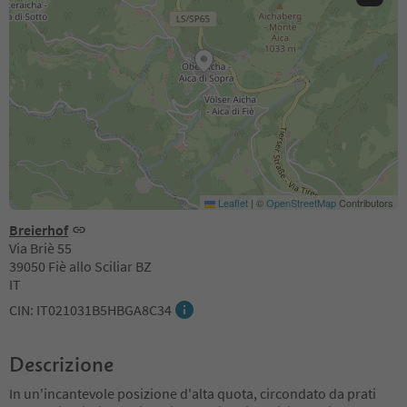
Leaflet
|
©
OpenStreetMap
Contributors
Breierhof
Via Briè 55
39050 Fiè allo Sciliar BZ
IT
CIN: IT021031B5HBGA8C34
Descrizione
In un'incantevole posizione d'alta quota, circondato da prati