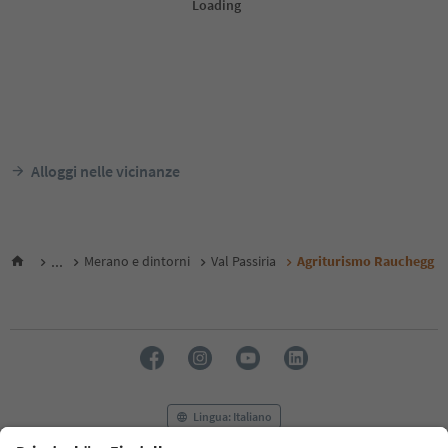
Alloggi nelle vicinanze
...
Merano e dintorni
Val Passiria
Agriturismo Rauchegg
Lingua: Italiano