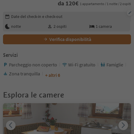
da
120
€
1 appartamento / 1 notte / 2 ospiti
Modifica i dettagli della prenotazione
Date del check-in e check-out
notte
2
ospiti
1
camera
Verifica disponibilità
Servizi
Parcheggio non coperto
Wi-Fi gratuito
Famiglie
Zona tranquilla
+ altri 6
Esplora le camere