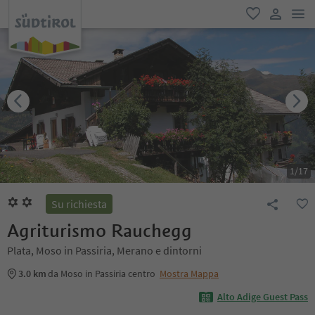
men
favoriti
user lin
1
/
17
Su richiesta
Agriturismo Rauchegg
Plata, Moso in Passiria, Merano e dintorni
3.0 km
da Moso in Passiria centro
Mostra Mappa
Alto Adige Guest Pass