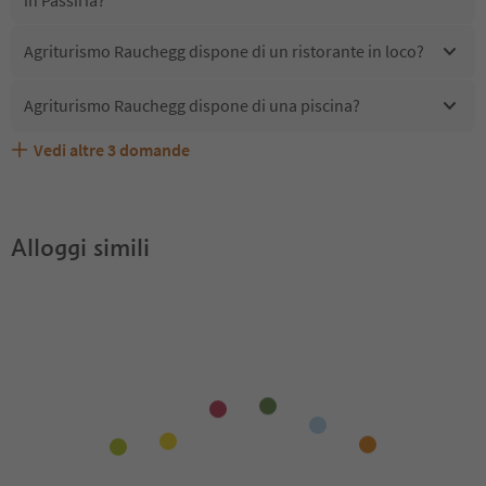
Agriturismo Rauchegg dispone di un ristorante in loco?
Agriturismo Rauchegg dispone di una piscina?
Vedi altre
3
domande
Quali servizi/attività sono disponibili presso Agriturismo
Gli ospiti di Agriturismo Rauchegg ricevono l'Alto Adige
Agriturismo Rauchegg accetta animali domestici?
Rauchegg?
Guest Pass?
Alloggi simili