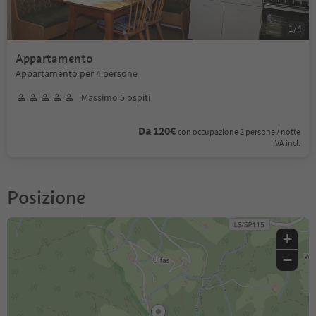
1
/
4
Appartamento
Appartamento per 4 persone
Massimo 5 ospiti
Da 120€
con occupazione 2 persone / notte
IVA incl.
Posizione
+
−