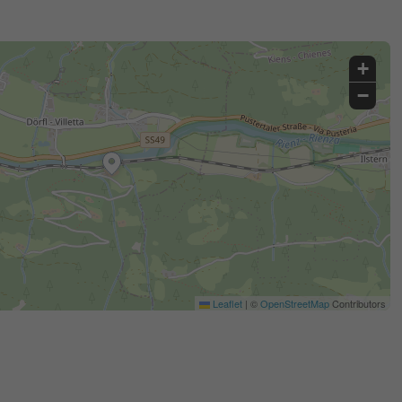
+
−
Leaflet
|
©
OpenStreetMap
Contributors