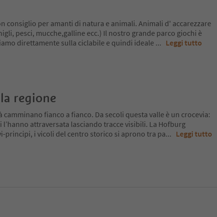
 consiglio per amanti di natura e animali. Animali d' accarezzare
onigli, pesci, mucche,galline ecc.) Il nostro grande parco giochi è
siamo direttamente sulla ciclabile e quindi ideale
...
Leggi tutto
la regione
tà camminano fianco a fianco. Da secoli questa valle è un crocevia:
i l’hanno attraversata lasciando tracce visibili. La Hofburg
-principi, i vicoli del centro storico si aprono tra pa
...
Leggi tutto