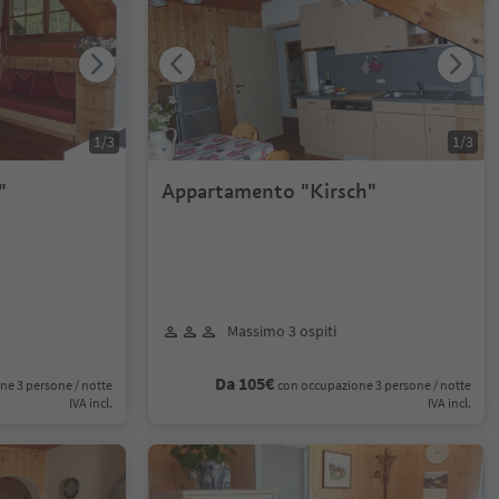
1
/
3
1
/
3
"
Appartamento "Kirsch"
Massimo 3 ospiti
Da 105€
ne 3 persone / notte
con occupazione 3 persone / notte
IVA incl.
IVA incl.