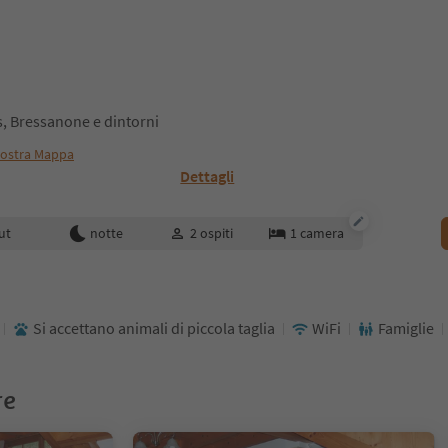
, Bressanone e dintorni
ostra Mappa
Dettagli
enotazione
ut
notte
2
ospiti
1
camera
Si accettano animali di piccola taglia
WiFi
Famiglie
re