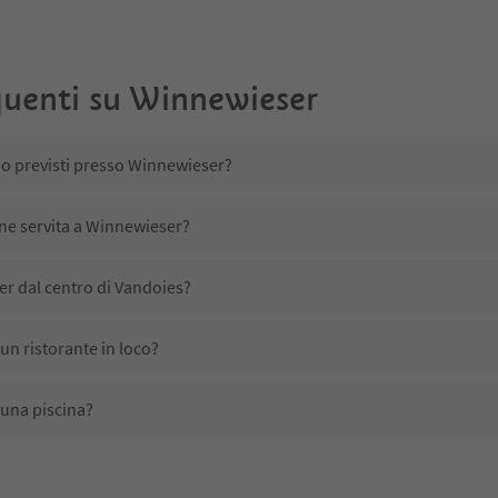
uenti su
Winnewieser
no previsti presso Winnewieser?
ene servita a Winnewieser?
r dal centro di Vandoies?
n ristorante in loco?
una piscina?
mali domestici?
ono disponibili presso Winnewieser?
 ricevono l'Alto Adige Guest Pass?