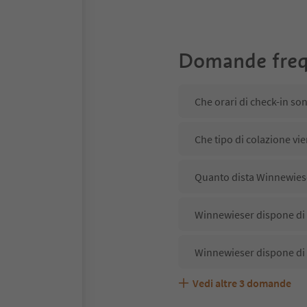
Domande freq
Che orari di check-in so
Che tipo di colazione vi
Quanto dista Winnewiese
Winnewieser dispone di u
Winnewieser dispone di 
Vedi altre
3
domande
Winnewieser accetta ani
Quali servizi/attività s
Gli ospiti di Winnewieser