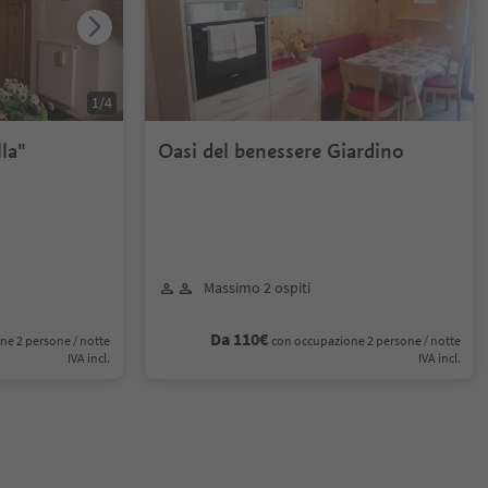
1
/
4
la"
Oasi del benessere Giardino
Massimo 2 ospiti
Da 110€
ne 2 persone / notte
con occupazione 2 persone / notte
IVA incl.
IVA incl.