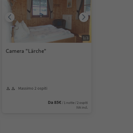
1
/
3
Camera "Lärche"
Massimo 2 ospiti
Da 85€
/ 1 notte / 2 ospiti
IVA incl.