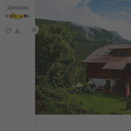
menu link
favoriti
user link