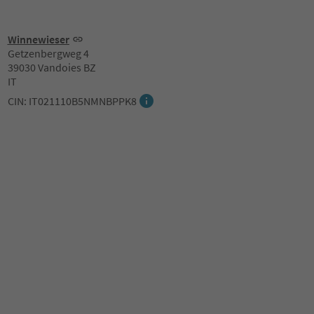
Winnewieser
Getzenbergweg 4
39030 Vandoies BZ
IT
CIN: IT021110B5NMNBPPK8