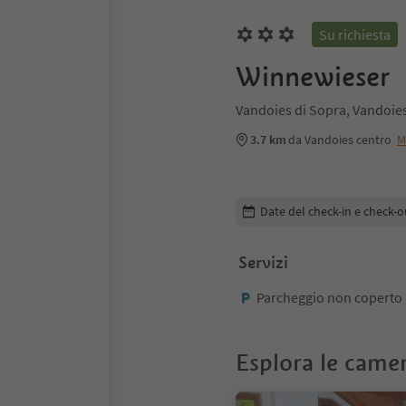
Su richiesta
Winnewieser
Vandoies di Sopra, Vandoies
3.7 km
da Vandoies centro
M
Modifica i dettagli della pr
Date del check-in e check-o
Servizi
Parcheggio non coperto
Esplora le came