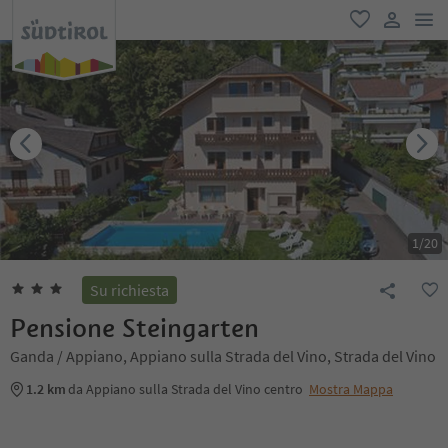
men
favoriti
user lin
1
/
20
Su richiesta
Pensione Steingarten
Ganda / Appiano, Appiano sulla Strada del Vino, Strada del Vino
1.2 km
da Appiano sulla Strada del Vino centro
Mostra Mappa