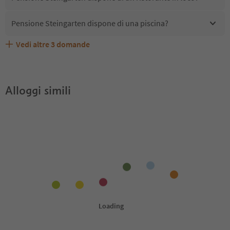
Pensione Steingarten dispone di una piscina?
Vedi altre
3
domande
Quali servizi/attività sono disponibili presso Pensione
Gli ospiti di Pensione Steingarten ricevono l'Alto Adige
Pensione Steingarten accetta animali domestici?
Steingarten?
Guest Pass?
Alloggi simili