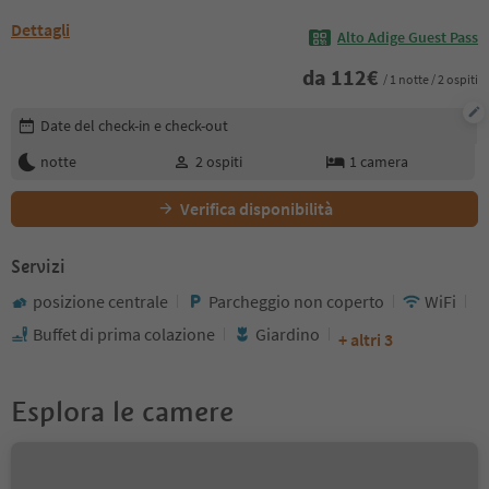
Dettagli
Alto Adige Guest Pass
da
112
€
/ 1 notte / 2 ospiti
Modifica i dettagli della prenotazione
Date del check-in e check-out
notte
2
ospiti
1
camera
Verifica disponibilità
Servizi
posizione centrale
Parcheggio non coperto
WiFi
Buffet di prima colazione
Giardino
+ altri 3
Esplora le camere