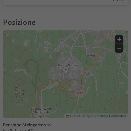
Posizione
+
−
Leaflet
|
©
OpenStreetMap
Contributors
Pensione Steingarten
Via Rittstein, 67