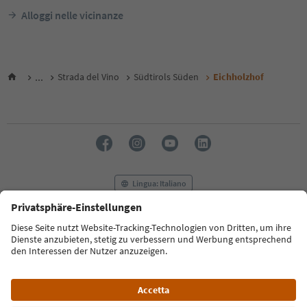
Alloggi nelle vicinanze
...
Strada del Vino
Südtirols Süden
Eichholzhof
Lingua: Italiano
FAQ
Contatti
Press
MICE
Privacy Policy
Termini e condizioni
Crediti
Cookie Policy
Film commission
Chi siamo
Dichiarazione di accessibilità
Alto Adige B2B