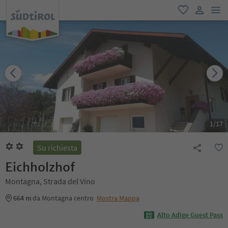
men
favoriti
user lin
1
/
17
Su richiesta
Eichholzhof
Montagna, Strada del Vino
664 m
da Montagna centro
Mostra Mappa
Alto Adige Guest Pass