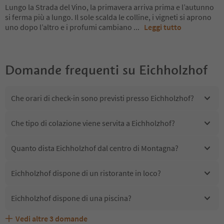
Lungo la Strada del Vino, la primavera arriva prima e l’autunno
si ferma più a lungo. Il sole scalda le colline, i vigneti si aprono
uno dopo l’altro e i profumi cambiano
...
Leggi tutto
Domande frequenti su
Eichholzhof
Che orari di check-in sono previsti presso Eichholzhof?
Che tipo di colazione viene servita a Eichholzhof?
Quanto dista Eichholzhof dal centro di Montagna?
Eichholzhof dispone di un ristorante in loco?
Eichholzhof dispone di una piscina?
Vedi altre
3
domande
Quali servizi/attività sono disponibili presso
Eichholzhof accetta animali domestici?
Gli ospiti di Eichholzhof ricevono l'Alto Adige Guest Pass?