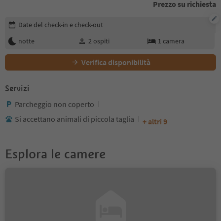
Prezzo su richiesta
Modifica i dettagli della prenotazione
Date del check-in e check-out
notte
2
ospiti
1
camera
Verifica disponibilità
Servizi
Parcheggio non coperto
Si accettano animali di piccola taglia
+ altri 9
Esplora le camere