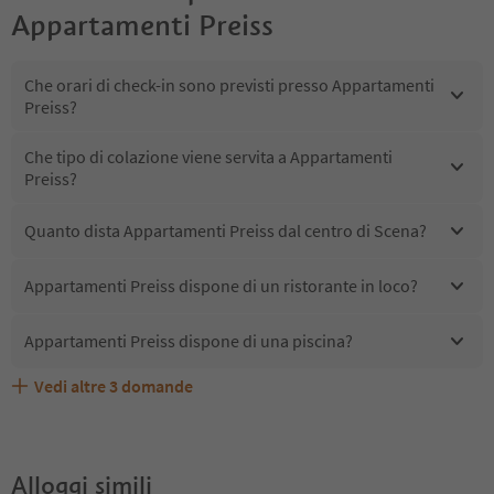
Appartamenti Preiss
Che orari di check-in sono previsti presso Appartamenti
Preiss?
Che tipo di colazione viene servita a Appartamenti
Preiss?
Quanto dista Appartamenti Preiss dal centro di Scena?
Appartamenti Preiss dispone di un ristorante in loco?
Appartamenti Preiss dispone di una piscina?
Vedi altre
3
domande
Quali servizi/attività sono disponibili presso
Gli ospiti di Appartamenti Preiss ricevono l'Alto Adige
Appartamenti Preiss accetta animali domestici?
Appartamenti Preiss?
Guest Pass?
Alloggi simili