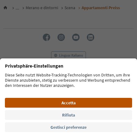
...
Merano e dintorni
Scena
Appartamenti Preiss
Lingua: Italiano
FAQ
Contatti
Press
MICE
Privacy Policy
Termini e condizioni
Crediti
Cookie Policy
Film commission
Chi siamo
Dichiarazione di accessibilità
Alto Adige B2B
© 2026 IDM Südtirol