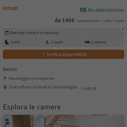
Dettagli
Alto Adige Guest Pass
da
140
€
1 appartamento / 1 notte / 2 ospiti
Modifica i dettagli della prenotazione
Date del check-in e check-out
notte
2
ospiti
1
camera
Verifica disponibilità
Servizi
Parcheggio non coperto
Si accettano animali di piccola taglia
+ altri 6
Esplora le camere