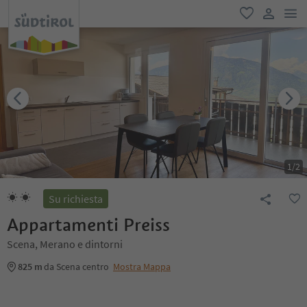
men
favoriti
user lin
1
/
2
Su richiesta
Appartamenti Preiss
Scena, Merano e dintorni
825 m
da Scena centro
Mostra Mappa