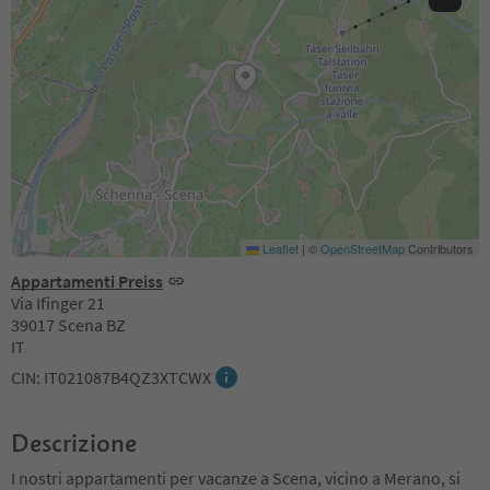
Leaflet
|
©
OpenStreetMap
Contributors
Appartamenti Preiss
Via Ifinger 21
39017 Scena BZ
IT
CIN: IT021087B4QZ3XTCWX
Descrizione
I nostri appartamenti per vacanze a Scena, vicino a Merano, si