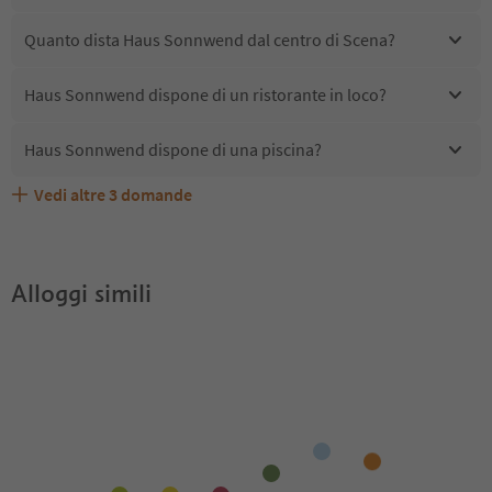
Quanto dista Haus Sonnwend dal centro di Scena?
Haus Sonnwend dispone di un ristorante in loco?
Haus Sonnwend dispone di una piscina?
Vedi altre
3
domande
Quali servizi/attività sono disponibili presso Haus
Gli ospiti di Haus Sonnwend ricevono l'Alto Adige Guest
Haus Sonnwend accetta animali domestici?
Sonnwend?
Pass?
Alloggi simili