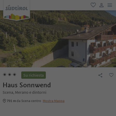
men
favoriti
user lin
Su richiesta
Haus Sonnwend
Scena, Merano e dintorni
791 m
da Scena centro
Mostra Mappa