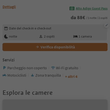
Dettagli
Alto Adige Guest Pass
da
88
€
/ 1 notte / 2 ospiti
Modifica i dettagli della prenotazione
Date del check-in e check-out
notte
2
ospiti
1
camera
Verifica disponibilità
Servizi
Parcheggio non coperto
Wi-Fi gratuito
Motociclisti
Zona tranquilla
+ altri 4
Esplora le camere