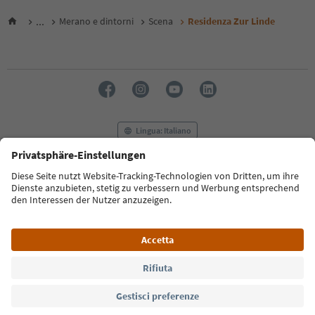
...
Merano e dintorni
Scena
Residenza Zur Linde
Lingua: Italiano
FAQ
Contatti
Press
MICE
Privacy Policy
Termini e condizioni
Crediti
Cookie Policy
Film commission
Chi siamo
Dichiarazione di accessibilità
Alto Adige B2B
© 2026 IDM Südtirol