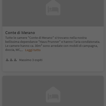
Conte di Merano
Tutte le camere "Conte di Merano" si trovano nella nostra
bellissima dependance "Haus Prunner" e hanno l'aria condizionata.
Le camere hanno ca. 30m² sono arredate con mobili di campagna,
doccia, WC,
...
Leggi tutto
Massimo 3 ospiti