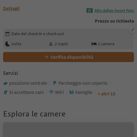
Dettagli
Alto Adige Guest Pass
Prezzo su richiesta
Modifica i dettagli della prenotazione
Date del check-in e check-out
notte
2
ospiti
1
camera
Verifica disponibilità
Servizi
posizione centrale
Parcheggio non coperto
Si accettano cani
WiFi
Famiglie
+ altri 13
Esplora le camere