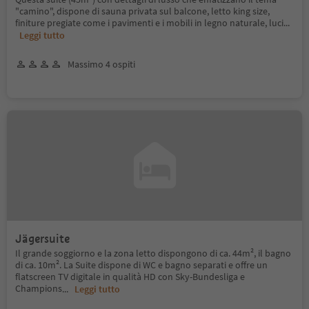
"camino", dispone di sauna privata sul balcone, letto king size,
finiture pregiate come i pavimenti e i mobili in legno naturale, luci
...
Leggi tutto
Massimo 4 ospiti
Jägersuite
Il grande soggiorno e la zona letto dispongono di ca. 44m², il bagno
di ca. 10m². La Suite dispone di WC e bagno separati e offre un
flatscreen TV digitale in qualità HD con Sky-Bundesliga e
Champions
...
Leggi tutto