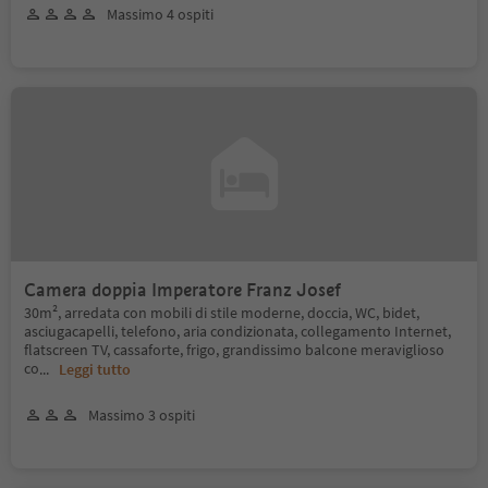
Massimo 4 ospiti
Camera doppia Imperatore Franz Josef
30m², arredata con mobili di stile moderne, doccia, WC, bidet,
asciugacapelli, telefono, aria condizionata, collegamento Internet,
flatscreen TV, cassaforte, frigo, grandissimo balcone meraviglioso
co
...
Leggi tutto
Massimo 3 ospiti