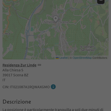
−
Leaflet
|
©
OpenStreetMap
Contributors
Residenza Zur Linde
Alla Chiesa 5
39017 Scena BZ
IT
CIN: IT021087A1RQWAXGMO
Descrizione
La posizione è particolarmente tranquilla a soli due minuti di