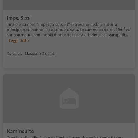
Impe. Sissi
Tutt ele camere "Imperatrice Sissi" si trovano nella struttura
principale ed hanno l'aria condizionata. Le camere sono ca. 30m² ed
sono arredate con mobili di stile doccia, WC, bidet, asciugacapelli,
...
Leggi tutto
Massimo 3 ospiti
Kaminsuite
Questa suite (45m²) con dettagli di lusso che enfatizzano il tema