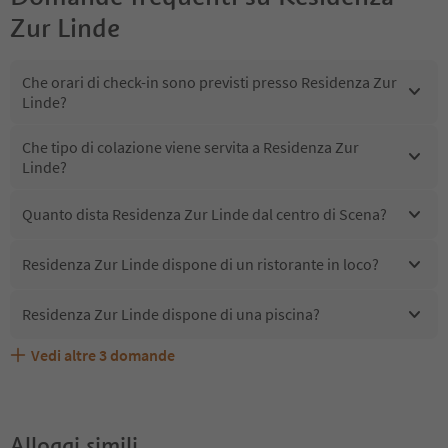
Zur Linde
Che orari di check-in sono previsti presso Residenza Zur
Linde?
Che tipo di colazione viene servita a Residenza Zur
Linde?
Quanto dista Residenza Zur Linde dal centro di Scena?
Residenza Zur Linde dispone di un ristorante in loco?
Residenza Zur Linde dispone di una piscina?
Vedi altre
3
domande
Quali servizi/attività sono disponibili presso Residenza
Gli ospiti di Residenza Zur Linde ricevono l'Alto Adige
Residenza Zur Linde accetta animali domestici?
Zur Linde?
Guest Pass?
Alloggi simili