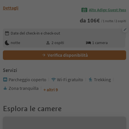
Dettagli
Alto Adige Guest Pass
da
106
€
/ 1 notte / 2 ospiti
Modifica i dettagli della prenotazione
Date del check-in e check-out
notte
2
ospiti
1
camera
Verifica disponibilità
Servizi
Parcheggio coperto
Wi-Fi gratuito
Trekking
Zona tranquilla
+ altri 9
Esplora le camere