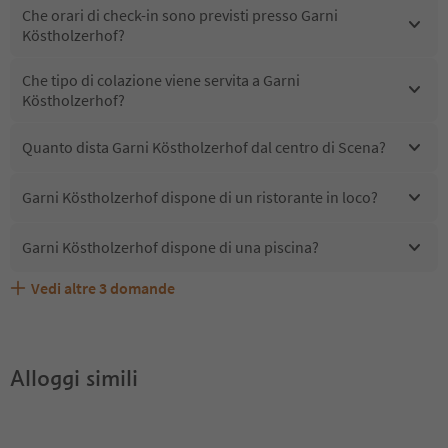
Che orari di check-in sono previsti presso Garni
Köstholzerhof?
Che tipo di colazione viene servita a Garni
Köstholzerhof?
Quanto dista Garni Köstholzerhof dal centro di Scena?
Garni Köstholzerhof dispone di un ristorante in loco?
Garni Köstholzerhof dispone di una piscina?
Vedi altre
3
domande
Quali servizi/attività sono disponibili presso Garni
Gli ospiti di Garni Köstholzerhof ricevono l'Alto Adige
Garni Köstholzerhof accetta animali domestici?
Köstholzerhof?
Guest Pass?
Alloggi simili