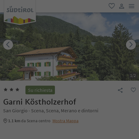
men
favoriti
user lin
1
/
2
Su richiesta
Garni Köstholzerhof
San Giorgio - Scena, Scena, Merano e dintorni
1.1 km
da Scena centro
Mostra Mappa