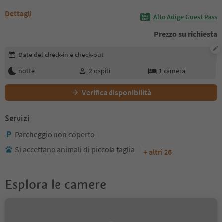
Dettagli
Alto Adige Guest Pass
Prezzo su richiesta
Modifica i dettagli della prenotazione
Date del check-in e check-out
notte
2
ospiti
1
camera
Verifica disponibilità
Servizi
Parcheggio non coperto
Si accettano animali di piccola taglia
+ altri 26
Esplora le camere