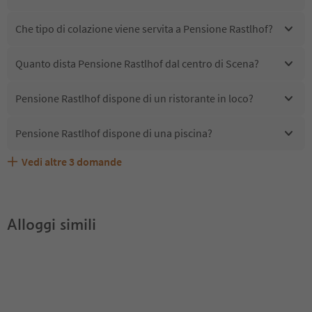
Che tipo di colazione viene servita a Pensione Rastlhof?
Quanto dista Pensione Rastlhof dal centro di Scena?
Pensione Rastlhof dispone di un ristorante in loco?
Pensione Rastlhof dispone di una piscina?
Vedi altre
3
domande
Quali servizi/attività sono disponibili presso Pensione
Gli ospiti di Pensione Rastlhof ricevono l'Alto Adige
Pensione Rastlhof accetta animali domestici?
Rastlhof?
Guest Pass?
Alloggi simili