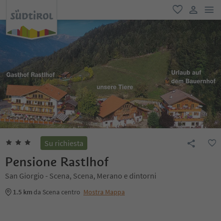
men
favoriti
user lin
Su richiesta
Pensione Rastlhof
San Giorgio - Scena, Scena, Merano e dintorni
1.5 km
da Scena centro
Mostra Mappa