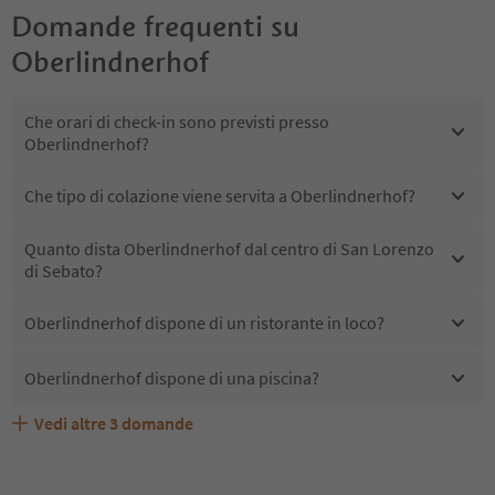
Domande frequenti su
Oberlindnerhof
Che orari di check-in sono previsti presso
Oberlindnerhof?
Che tipo di colazione viene servita a Oberlindnerhof?
Quanto dista Oberlindnerhof dal centro di San Lorenzo
di Sebato?
Oberlindnerhof dispone di un ristorante in loco?
Oberlindnerhof dispone di una piscina?
Vedi altre
3
domande
Quali servizi/attività sono disponibili presso
Gli ospiti di Oberlindnerhof ricevono l'Alto Adige Guest
Oberlindnerhof accetta animali domestici?
Oberlindnerhof?
Pass?