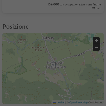
Da 66€
con occupazione 2 persone / notte
IVA incl.
Posizione
+
−
Leaflet
|
©
OpenStreetMap
Contributors