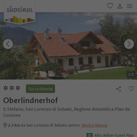
men
favoriti
user lin
1
/
6
Su richiesta
Oberlindnerhof
S.Stefano, San Lorenzo di Sebato, Regione dolomitica Plan de
Corones
2.3 km
da San Lorenzo di Sebato centro
Mostra Mappa
Alto Adige Guest Pass