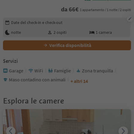
da
66
€
1 appartamento / 1 notte / 2 ospiti
Modifica i dettagli della prenotazione
Date del check-in e check-out
notte
2
ospiti
1
camera
Verifica disponibilità
Servizi
Garage
WiFi
Famiglie
Zona tranquilla
Maso contadino con animali
+ altri 14
Esplora le camere