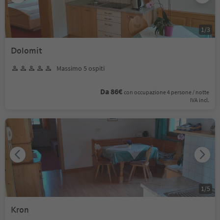
1
/
3
Dolomit
Massimo 5 ospiti
Da 86€
con occupazione 4 persone / notte
IVA incl.
1
/
5
Kron