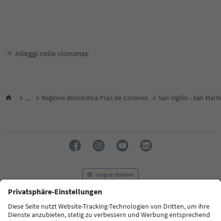
Alloggi nelle vicinanze
...
Regione dolomitica Plan de Corones
San Vigilio - San Mart
Lingua: Italiano
FAQ
Contatti
Press
MICE
Privacy Policy
Termini e condizioni
Crediti
Cookie Policy