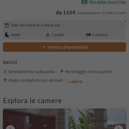
Alto Adige Guest Pass
da
110
€
1 appartamento / 1 notte / 2 ospiti
Modifica i dettagli della prenotazione
Date del check-in e check-out
notte
2
ospiti
1
camera
Verifica disponibilità
Servizi
Direttamente sulla pista
Parcheggio non coperto
Maso contadino con animali
+ altri 9
Esplora le camere