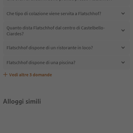
Che tipo di colazione viene servita a Flatschhof?
Quanto dista Flatschhof dal centro di Castelbello-
Ciardes?
Flatschhof dispone di un ristorante in loco?
Flatschhof dispone di una piscina?
Vedi altre
3
domande
Flatschhof accetta animali domestici?
Quali servizi/attività sono disponibili presso Flatschhof?
Gli ospiti di Flatschhof ricevono l'Alto Adige Guest Pass?
Alloggi simili