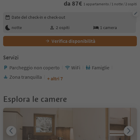
da
87
€
1 appartamento / 1 notte / 2 ospiti
Modifica i dettagli della prenotazione
Date del check-in e check-out
notte
2
ospiti
1
camera
Verifica disponibilità
Servizi
Parcheggio non coperto
WiFi
Famiglie
Zona tranquilla
+ altri 7
Esplora le camere