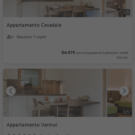
1
/
5
Appartamento Cevedale
Massimo 7 ospiti
Da 87€
con occupazione 2 persone / notte
IVA incl.
1
/
5
Appartamento Vermoi