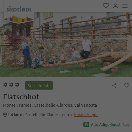
men
favoriti
user lin
Su richiesta
Flatschhof
Monte Trumes, Castelbello-Ciardes, Val Venosta
1.4 km
da Castelbello-Ciardes centro
Mostra Mappa
Alto Adige Guest Pass