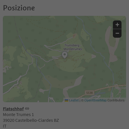
Posizione
+
−
Leaflet
|
©
OpenStreetMap
Contributors
Flatschhof
Monte Trumes 1
39020 Castelbello-Ciardes BZ
IT