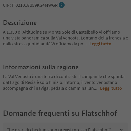
CIN: IT021018B59KG4MWGR
Descrizione
A 1.350 d' Altitudine su Monte Sole di Castelbello Vi offriamo
una vista panoramica sulla Val Venosta. Lontano della frenesia e
dallo stress quotidianità Vi offriamo la po
...
Leggi tutto
Informazioni sulla regione
La Val Venosta è una terra di contrasti. Il campanile che spunta
dal Lago di Resia è solo l’inizio. Intorno, il vento venostano
accompagna chi naviga, pedala o cammina lun
...
Leggi tutto
Domande frequenti su
Flatschhof
Che orari di check-in sono previsti presso Flatschhof?