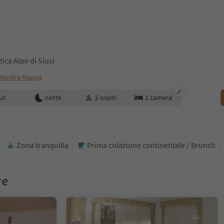
ica Alpe di Siusi
Mostra Mappa
enotazione
ut
notte
2
ospiti
1
camera
Zona tranquilla
Prima colazione continentale / Brunch
re