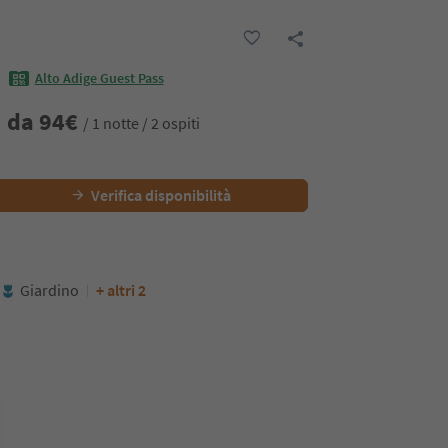
Alto Adige Guest Pass
da
94
€
/ 1 notte / 2 ospiti
Verifica disponibilità
Giardino
+ altri 2