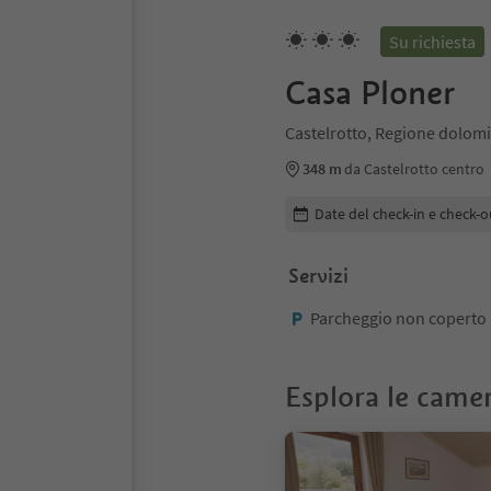
Su richiesta
Casa Ploner
Castelrotto, Regione dolomit
348 m
da Castelrotto centro
Modifica i dettagli della pr
Date del check-in e check-o
Servizi
Parcheggio non coperto
Esplora le came