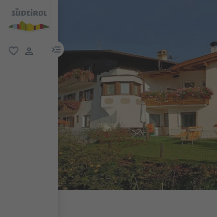
menu link
favoriti
user link