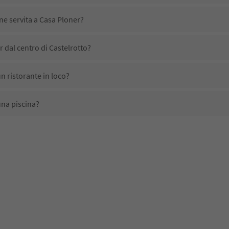
ne servita a Casa Ploner?
 dal centro di Castelrotto?
n ristorante in loco?
una piscina?
mali domestici?
no disponibili presso Casa Ploner?
 ricevono l'Alto Adige Guest Pass?