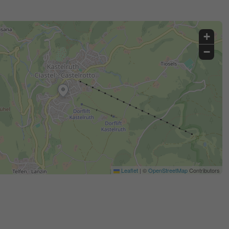
+
−
Leaflet
|
©
OpenStreetMap
Contributors