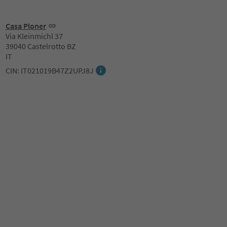
Casa Ploner
Via Kleinmichl 37
39040 Castelrotto BZ
IT
CIN: IT021019B47Z2UPJ8J