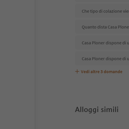
Che tipo di colazione vie
Quanto dista Casa Ploner
Casa Ploner dispone di u
Casa Ploner dispone di 
Vedi altre
3
domande
Casa Ploner accetta ani
Quali servizi/attività so
Gli ospiti di Casa Ploner
Alloggi simili