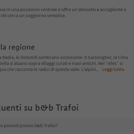
trova in una posizione centrale e offre un'atmosfera accogliente e
er chi cerca un soggiorno semplice.
la regione
a Badia, le Dolomiti sembrano vicinissime. Il Sassongher, la Cima
lla si alzano sopra villaggi curati e masi antichi. Nei “viles” si
ua che racconta le radici di questa valle. L’alpini
...
Leggi tutto
uenti su
b&b Trafoi
no previsti presso b&b Trafoi?