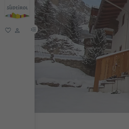
menu link
favoriti
user link