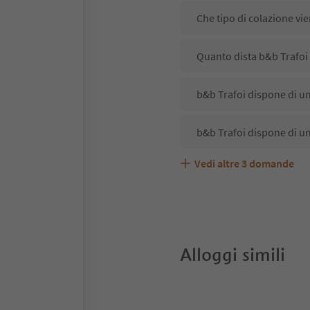
Che tipo di colazione vie
Quanto dista b&b Trafoi 
b&b Trafoi dispone di un
b&b Trafoi dispone di un
Vedi altre
3
domande
b&b Trafoi accetta anima
Quali servizi/attività so
Gli ospiti di b&b Trafoi 
Alloggi simili