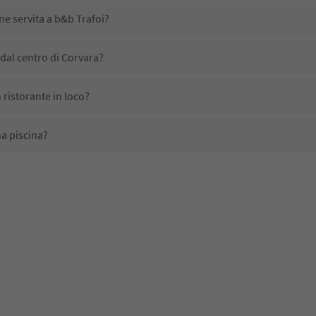
ne servita a b&b Trafoi?
dal centro di Corvara?
 ristorante in loco?
a piscina?
li domestici?
no disponibili presso b&b Trafoi?
ricevono l'Alto Adige Guest Pass?