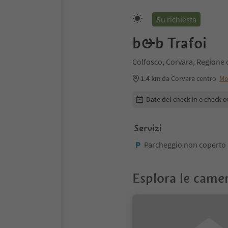
Su richiesta
b&b Trafoi
Colfosco, Corvara, Regione 
1.4 km
da Corvara centro
Mo
Modifica i dettagli della pr
Date del check-in e check-o
Servizi
Parcheggio non coperto
Esplora le came