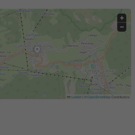
+
−
Leaflet
|
©
OpenStreetMap
Contributors