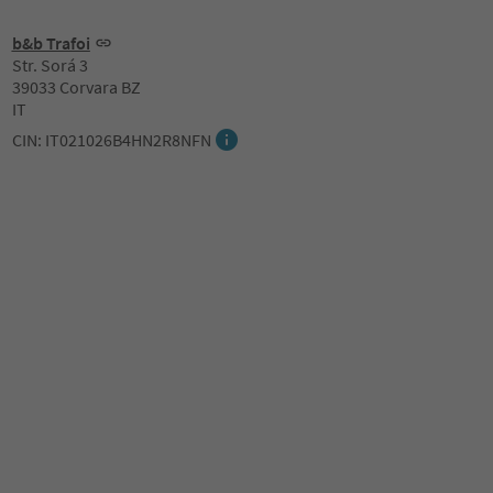
b&b Trafoi
Str. Sorá 3
39033 Corvara BZ
IT
CIN: IT021026B4HN2R8NFN