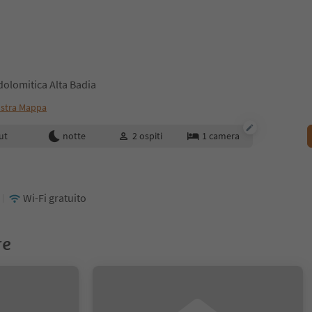
dolomitica Alta Badia
stra Mappa
enotazione
ut
notte
2
ospiti
1
camera
Wi-Fi gratuito
re