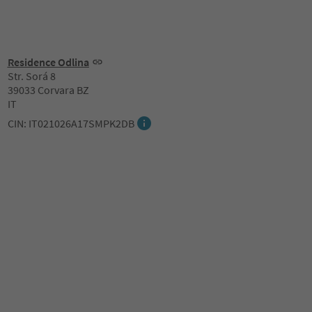
Residence Odlina
Str. Sorá 8
39033 Corvara BZ
IT
CIN: IT021026A17SMPK2DB