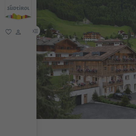
menu link
favoriti
user link