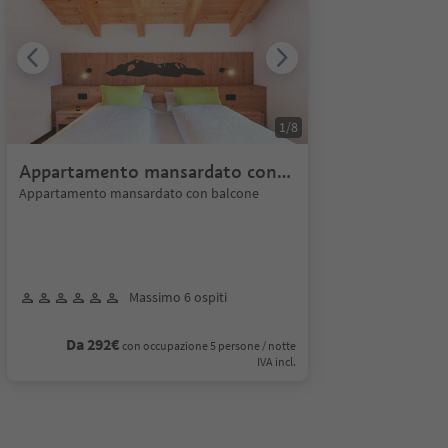
1
/
8
Appartamento mansardato con
balcone
Appartamento mansardato con balcone
Massimo 6 ospiti
Da 292€
con occupazione 5 persone / notte
IVA incl.