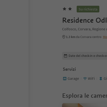
Su richiesta
Residence Odl
Colfosco, Corvara, Regione 
1.3 km
da Corvara centro
Mo
Modifica i dettagli della pr
Date del check-in e check-o
Servizi
Garage
WiFi
G
Esplora le came