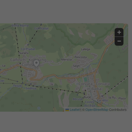
+
−
Leaflet
|
©
OpenStreetMap
Contributors