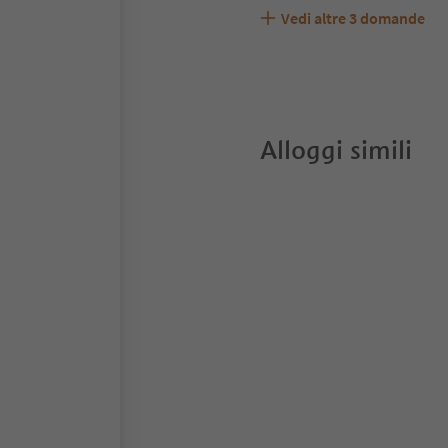
Vedi altre
3
domande
Residence Odlina accett
Quali servizi/attività s
Gli ospiti di Residence O
Alloggi simili