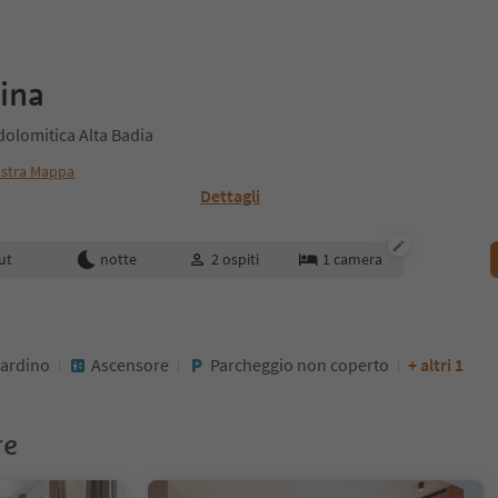
ina
dolomitica Alta Badia
stra Mappa
Dettagli
enotazione
ut
notte
2
ospiti
1
camera
iardino
Ascensore
Parcheggio non coperto
+ altri 1
re