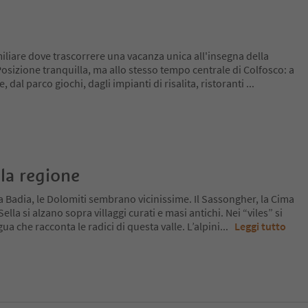
liare dove trascorrere una vacanza unica all'insegna della
 Posizione tranquilla, ma allo stesso tempo centrale di Colfosco: a
, dal parco giochi, dagli impianti di risalita, ristoranti
...
la regione
a Badia, le Dolomiti sembrano vicinissime. Il Sassongher, la Cima
lla si alzano sopra villaggi curati e masi antichi. Nei “viles” si
ua che racconta le radici di questa valle. L’alpini
...
Leggi tutto