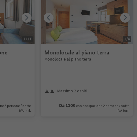
1
/
11
1
/
4
one
Monolocale al piano terra
Monolocale al piano terra
Massimo 2 ospiti
Da 110€
ne 3 persone / notte
con occupazione 2 persone / notte
IVA incl.
IVA incl.