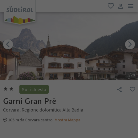
men
favoriti
user lin
1
/
28
Su richiesta
Garni Gran Prè
Corvara, Regione dolomitica Alta Badia
165 m
da Corvara centro
Mostra Mappa