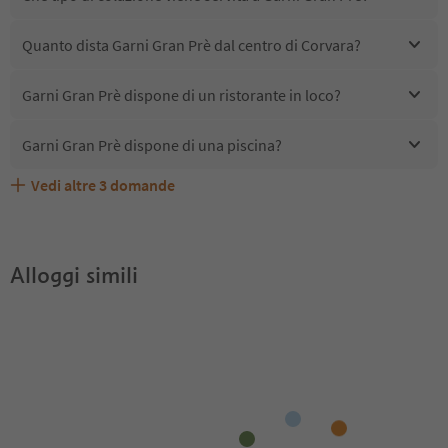
Quanto dista Garni Gran Prè dal centro di Corvara?
Garni Gran Prè dispone di un ristorante in loco?
Garni Gran Prè dispone di una piscina?
Vedi altre
3
domande
Quali servizi/attività sono disponibili presso Garni Gran
Gli ospiti di Garni Gran Prè ricevono l'Alto Adige Guest
Garni Gran Prè accetta animali domestici?
Prè?
Pass?
Alloggi simili