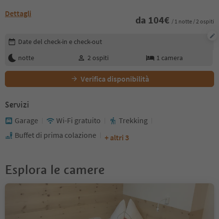
Dettagli
da
104
€
/ 1 notte / 2 ospiti
Modifica i dettagli della prenotazione
Date del check-in e check-out
notte
2
ospiti
1
camera
Verifica disponibilità
Servizi
Garage
Wi-Fi gratuito
Trekking
Buffet di prima colazione
+ altri 3
Esplora le camere