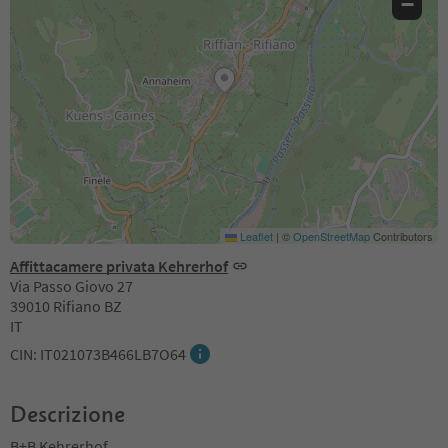
−
Leaflet
|
©
OpenStreetMap
Contributors
Affittacamere privata Kehrerhof
Via Passo Giovo 27
39010 Rifiano BZ
IT
CIN: IT021073B466LB7O64
Descrizione
B+B Kehrerhof