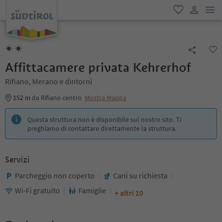
men
favoriti
user lin
Affittacamere privata Kehrerhof
Rifiano, Merano e dintorni
152 m
da Rifiano centro
Mostra Mappa
Questa struttura non è disponibile sul nostro sito. Ti
preghiamo di contattare direttamente la struttura.
Servizi
Parcheggio non coperto
Cani su richiesta
Wi-Fi gratuito
Famiglie
+ altri 10