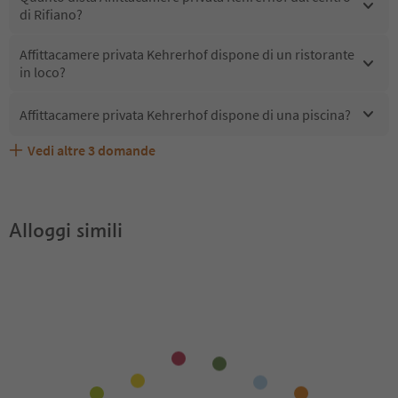
di Rifiano?
Affittacamere privata Kehrerhof dispone di un ristorante
in loco?
Affittacamere privata Kehrerhof dispone di una piscina?
Vedi altre
3
domande
Affittacamere privata Kehrerhof accetta animali
Quali servizi/attività sono disponibili presso
Gli ospiti di Affittacamere privata Kehrerhof ricevono
domestici?
Affittacamere privata Kehrerhof?
l'Alto Adige Guest Pass?
Alloggi simili