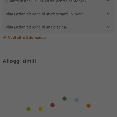
Quanto dista Villa Enzian dal centro di Stelvio?
Villa Enzian dispone di un ristorante in loco?
Villa Enzian dispone di una piscina?
Vedi altre
3
domande
Villa Enzian accetta animali domestici?
Quali servizi/attività sono disponibili presso Villa Enzian?
Gli ospiti di Villa Enzian ricevono l'Alto Adige Guest Pass?
Alloggi simili