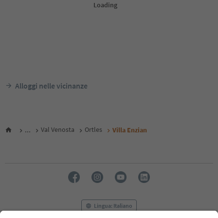
Alloggi nelle vicinanze
...
Val Venosta
Ortles
Villa Enzian
Lingua: Italiano