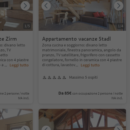
1
/
5
1
/
4
ze Zirm
Appartamento vacanze Stadl
o: divano letto
Zona cucina e soggiorno: divano letto
zo, TV
matrimoniale, finestra panoramica, angolo da
setto
pranzo, TV satellitare, frigorifero con cassetto
ica con 4 piastre
congelatore, fornello in ceramica con 4 piastre
o a
di cottura, lavastov
...
Leggi tutto
...
Leggi tutto
Massimo 5 ospiti
Da 85€
ne 2 persone / notte
con occupazione 2 persone / notte
IVA incl.
IVA incl.