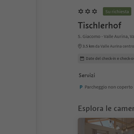
Su richiesta
Tischlerhof
S. Giacomo - Valle Aurina, Va
3.5 km
da Valle Aurina centr
Modifica i dettagli della pr
Date del check-in e check-o
Servizi
Parcheggio non coperto
Esplora le came