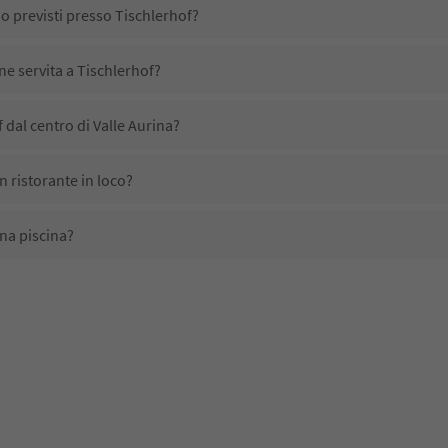
no previsti presso Tischlerhof?
ne servita a Tischlerhof?
 dal centro di Valle Aurina?
n ristorante in loco?
na piscina?
ali domestici?
no disponibili presso Tischlerhof?
 ricevono l'Alto Adige Guest Pass?