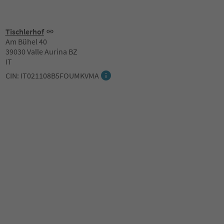
Tischlerhof
Am Bühel 40
39030 Valle Aurina BZ
IT
CIN: IT021108B5FOUMKVMA