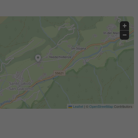
+
−
Leaflet
|
©
OpenStreetMap
Contributors