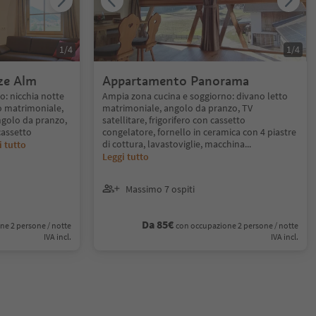
1
/
4
1
/
4
ze Alm
Appartamento Panorama
: nicchia notte
Ampia zona cucina e soggiorno: divano letto
to matrimoniale,
matrimoniale, angolo da pranzo, TV
ngolo da pranzo,
satellitare, frigorifero con cassetto
 cassetto
congelatore, fornello in ceramica con 4 piastre
di cottura, lavastoviglie, macchina
...
i tutto
Leggi tutto
Massimo 7 ospiti
Da 85€
ne 2 persone / notte
con occupazione 2 persone / notte
IVA incl.
IVA incl.