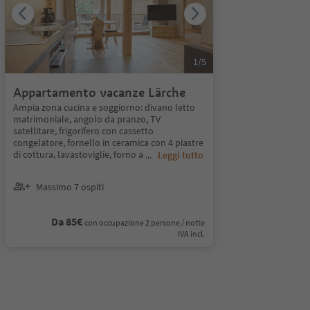
1
/
5
Appartamento vacanze Lärche
Ampia zona cucina e soggiorno: divano letto
matrimoniale, angolo da pranzo, TV
satellitare, frigorifero con cassetto
congelatore, fornello in ceramica con 4 piastre
di cottura, lavastoviglie, forno a
...
Leggi tutto
Massimo 7 ospiti
Da 85€
con occupazione 2 persone / notte
IVA incl.