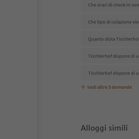
Che orari di check-in so
Che tipo di colazione vie
Quanto dista Tischlerhof
Tischlerhof dispone di u
Tischlerhof dispone di u
Vedi altre
3
domande
Tischlerhof accetta anim
Quali servizi/attività so
Gli ospiti di Tischlerhof
Alloggi simili