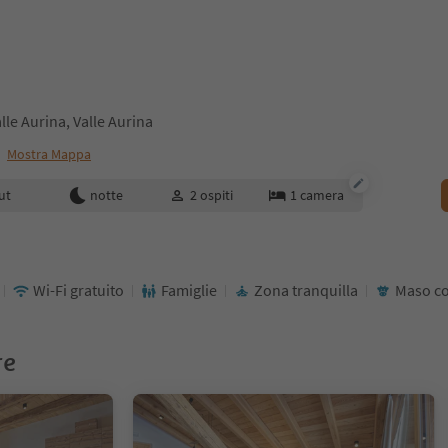
lle Aurina, Valle Aurina
o
Mostra Mappa
enotazione
ut
notte
2
ospiti
1
camera
Wi-Fi gratuito
Famiglie
Zona tranquilla
Maso co
re