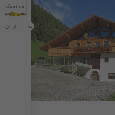
menu link
favoriti
user link