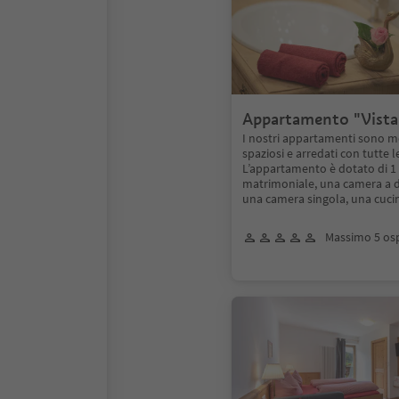
Appartamento "Vista
meravigliosa" 4 pers
I nostri appartamenti sono mo
spaziosi e arredati con tutte 
L’appartamento è dotato di 1
matrimoniale, una camera a du
una camera singola, una cuc
Massimo 5 osp