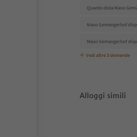
Quanto dista Maso Gema
Maso Gemangerhof dispon
Maso Gemangerhof dispo
Vedi altre
3
domande
Maso Gemangerhof accet
Quali servizi/attività s
Gli ospiti di Maso Geman
Alloggi simili