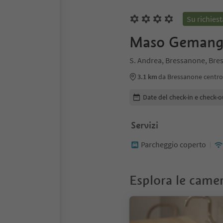
Su richiest
Maso Gemang
S. Andrea, Bressanone, Bre
3.1 km
da Bressanone centro
Modifica i dettagli della pr
Date del check-in e check-o
Servizi
Parcheggio coperto
Esplora le came