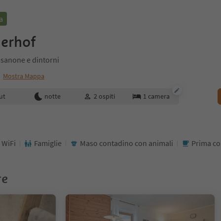
a
erhof
ssanone e dintorni
Mostra Mappa
enotazione
ut
notte
2
ospiti
1
camera
WiFi
Famiglie
Maso contadino con animali
Prima co
re