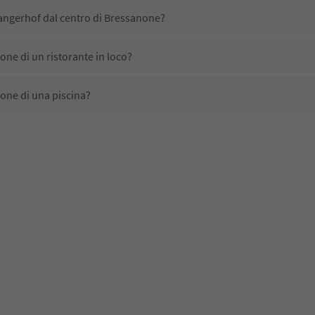
ngerhof dal centro di Bressanone?
e di un ristorante in loco?
ne di una piscina?
ta animali domestici?
ono disponibili presso Maso Gemangerhof?
gerhof ricevono l'Alto Adige Guest Pass?