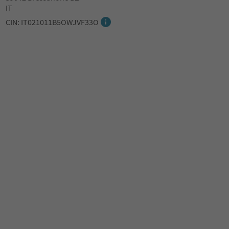
IT
CIN: IT021011B5OWJVF33O