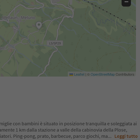
−
Leaflet
|
©
OpenStreetMap
Contributors
miglie con bambini è situato in posizione tranquilla e soleggiata ai
amente 1 km dalla stazione a valle della cabinovia della Plose,
ciatori. Ping-pong, prato, barbecue, parco giochi, ma
...
Leggi tutto