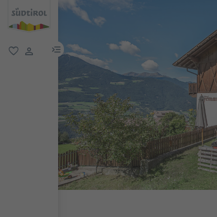
menu link
favoriti
user link