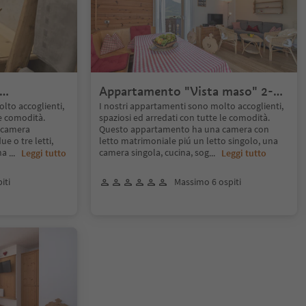
Appartamento "Vista maso" 2-6
one
persone
lto accoglienti,
I nostri appartamenti sono molto accoglienti,
le comodità.
spaziosi ed arredati con tutte le comodità.
 camera
Questo appartamento ha una camera con
e o tre letti,
letto matrimoniale piú un letto singolo, una
ina
camera singola, cucina, sog
...
Leggi tutto
...
Leggi tutto
iti
Massimo 6 ospiti