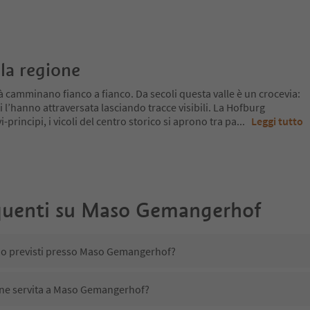
la regione
tà camminano fianco a fianco. Da secoli questa valle è un crocevia:
i l’hanno attraversata lasciando tracce visibili. La Hofburg
-principi, i vicoli del centro storico si aprono tra pa
...
Leggi tutto
uenti su
Maso Gemangerhof
ono previsti presso Maso Gemangerhof?
iene servita a Maso Gemangerhof?