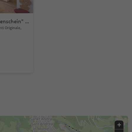
enschein" 2
ti Originale,
+