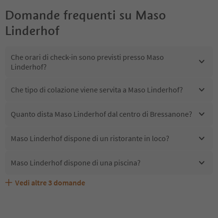
Domande frequenti su
Maso
Linderhof
Che orari di check-in sono previsti presso Maso
Linderhof?
Che tipo di colazione viene servita a Maso Linderhof?
Quanto dista Maso Linderhof dal centro di Bressanone?
Maso Linderhof dispone di un ristorante in loco?
Maso Linderhof dispone di una piscina?
Vedi altre
3
domande
Quali servizi/attività sono disponibili presso Maso
Gli ospiti di Maso Linderhof ricevono l'Alto Adige Guest
Maso Linderhof accetta animali domestici?
Linderhof?
Pass?