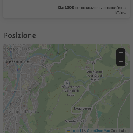
Da 150€
con occupazione 2 persone / notte
IVA incl.
Posizione
+
−
Leaflet
|
©
OpenStreetMap
Contributors