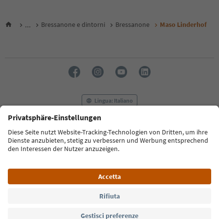
...
Bressanone e dintorni
Bressanone
Maso Linderhof
Lingua: Italiano
FAQ
Contatti
Press
MICE
Privacy Policy
Termini e condizioni
Crediti
Cookie Policy
Film commission
Chi siamo
Dichiarazione di accessibilità
Alto Adige B2B
© 2026 IDM Südtirol