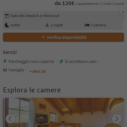
da
120
€
1 appartamento / 1 notte / 2 ospiti
Modifica i dettagli della prenotazione
Date del check-in e check-out
notte
2
ospiti
1
camera
Verifica disponibilità
Servizi
Parcheggio non coperto
Si accettano cani
Famiglie
+ altri 14
Esplora le camere