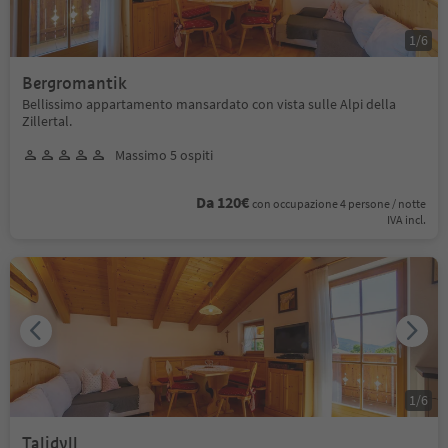
1
/
6
Bergromantik
Bellissimo appartamento mansardato con vista sulle Alpi della
Zillertal.
Massimo 5 ospiti
Da 120€
con occupazione 4 persone / notte
IVA incl.
1
/
6
Talidyll