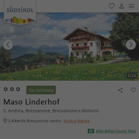
men
favoriti
user lin
1
/
14
Su richiesta
Maso Linderhof
S. Andrea, Bressanone, Bressanone e dintorni
1.4 km
da Bressanone centro
Mostra Mappa
Alto Adige Guest Pass