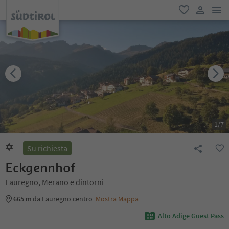
men
favoriti
user lin
1
/
7
Su richiesta
Eckgennhof
Lauregno, Merano e dintorni
665 m
da Lauregno centro
Mostra Mappa
Alto Adige Guest Pass