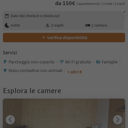
da
150
€
1 appartamento / 1 notte / 2 ospiti
Modifica i dettagli della prenotazione
Date del check-in e check-out
notte
2
ospiti
1
camera
Verifica disponibilità
Servizi
Parcheggio non coperto
Wi-Fi gratuito
Famiglie
Maso contadino con animali
+ altri 6
Esplora le camere