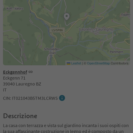
Leaflet
|
©
OpenStreetMap
Contributors
Eckgennhof
Eckgenn 71
39040 Lauregno BZ
IT
CIN: IT021043B5TM3LCRWS
Descrizione
La casa con terrazza e vista sul giardino incanta i suoi ospiti con
la sua affascinante costruzione in legno ed è composto da un