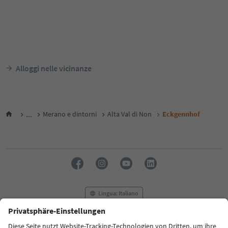
Alloggi nelle vicinanze
...
Merano e dintorni
Alta Val di Non
Eckgennhof
Lingua: Italiano
FAQ
Contatti
Press
MICE
Privacy Policy