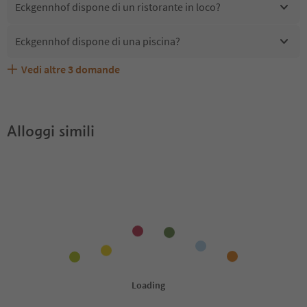
Eckgennhof dispone di un ristorante in loco?
Eckgennhof dispone di una piscina?
Vedi altre
3
domande
Quali servizi/attività sono disponibili presso
Eckgennhof accetta animali domestici?
Gli ospiti di Eckgennhof ricevono l'Alto Adige Guest Pass?
Eckgennhof?
Alloggi simili