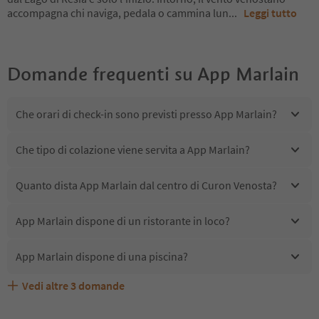
accompagna chi naviga, pedala o cammina lun
...
Leggi tutto
Domande frequenti su
App Marlain
Che orari di check-in sono previsti presso App Marlain?
Che tipo di colazione viene servita a App Marlain?
Quanto dista App Marlain dal centro di Curon Venosta?
App Marlain dispone di un ristorante in loco?
App Marlain dispone di una piscina?
Vedi altre
3
domande
Quali servizi/attività sono disponibili presso App
App Marlain accetta animali domestici?
Gli ospiti di App Marlain ricevono l'Alto Adige Guest Pass?
Marlain?