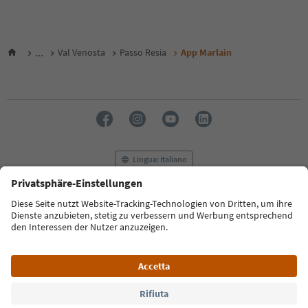
...
Val Venosta
Passo Resia
App Marlain
Lingua: Italiano
FAQ
Contatti
Press
MICE
Privacy Policy
Termini e condizioni
Crediti
Cookie Policy
Film commission
Chi siamo
Dichiarazione di accessibilità
Alto Adige B2B
© 2026 IDM Südtirol