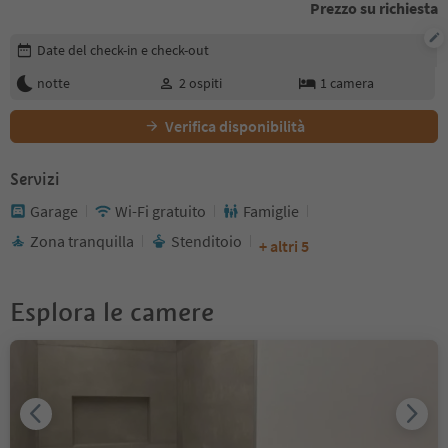
Prezzo su richiesta
Modifica i dettagli della prenotazione
Date del check-in e check-out
notte
2
ospiti
1
camera
Verifica disponibilità
Servizi
Garage
Wi-Fi gratuito
Famiglie
Zona tranquilla
Stenditoio
+ altri 5
Esplora le camere