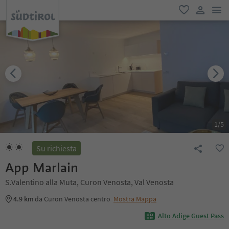
men
favoriti
user lin
1
/
5
Su richiesta
App Marlain
S.Valentino alla Muta, Curon Venosta, Val Venosta
4.9 km
da Curon Venosta centro
Mostra Mappa
Alto Adige Guest Pass