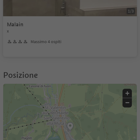
1
/
3
Malain
x
Massimo 4 ospiti
Posizione
+
−