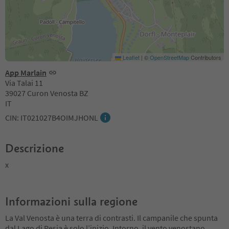
Leaflet
|
©
OpenStreetMap
Contributors
App Marlain
Via Talai 11
39027 Curon Venosta BZ
IT
CIN: IT021027B4OIMJHONL
Descrizione
x
Informazioni sulla regione
La Val Venosta è una terra di contrasti. Il campanile che spunta
dal Lago di Resia è solo l’inizio. Intorno, il vento venostano