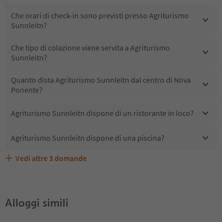
Che orari di check-in sono previsti presso Agriturismo
Sunnleitn?
Che tipo di colazione viene servita a Agriturismo
Sunnleitn?
Quanto dista Agriturismo Sunnleitn dal centro di Nova
Ponente?
Agriturismo Sunnleitn dispone di un ristorante in loco?
Agriturismo Sunnleitn dispone di una piscina?
Vedi altre
3
domande
Quali servizi/attività sono disponibili presso Agriturismo
Gli ospiti di Agriturismo Sunnleitn ricevono l'Alto Adige
Agriturismo Sunnleitn accetta animali domestici?
Sunnleitn?
Guest Pass?
Alloggi simili