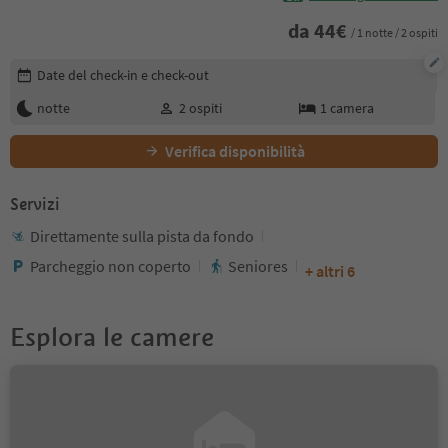
da
44
€
/ 1 notte / 2 ospiti
Modifica i dettagli della prenotazione
Date del check-in e check-out
notte
2
ospiti
1
camera
Verifica disponibilità
Servizi
Direttamente sulla pista da fondo
Parcheggio non coperto
Seniores
+ altri 6
Esplora le camere