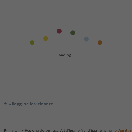
Alloggi nelle vicinanze
...
Regione dolomitica Val d'Ega
Val d'Ega Turismo
Agritur