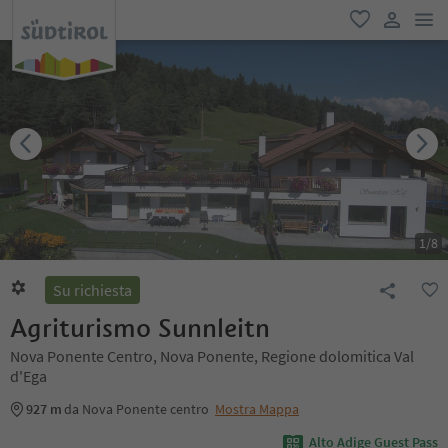
men
favoriti
user lin
1
/
8
Su richiesta
Agriturismo Sunnleitn
Nova Ponente Centro, Nova Ponente, Regione dolomitica Val
d'Ega
927 m
da Nova Ponente centro
Mostra Mappa
Alto Adige Guest Pass