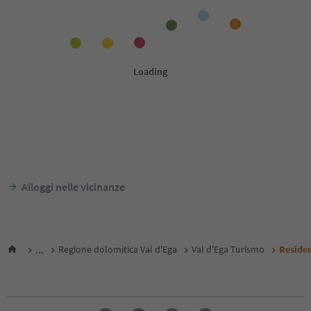
Alloggi nelle vicinanze
...
Regione dolomitica Val d'Ega
Val d'Ega Turismo
Reside