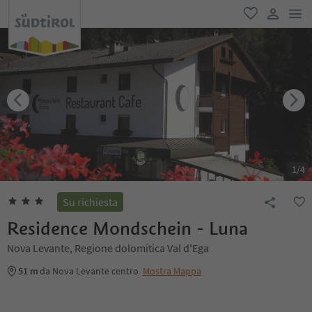
men
favoriti
user lin
1
/
4
Su richiesta
Residence Mondschein - Luna
Nova Levante, Regione dolomitica Val d'Ega
51 m
da Nova Levante centro
Mostra Mappa