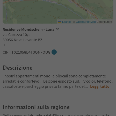
Leaflet
|
©
OpenStreetMap
Contributors
Residence Mondschein - Luna
via Carezza 10/a
39056 Nova Levante BZ
IT
CIN: IT021058B4T3QNFOUG
Descrizione
I nostri appartamenti mono- e bilocali sono completamente
arredati e confortevoli. Balcone esposto sud, TV color, telefono,
cassaforte e parcheggio privato fanno parte del
...
Leggi tutto
Informazioni sulla regione
Nella regione dolomitica Val d'Ega ogni vista sembra uscita da