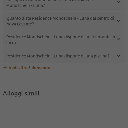
Mondschein - Luna?
Quanto dista Residence Mondschein - Luna dal centro di
Nova Levante?
Residence Mondschein - Luna dispone di un ristorante in
loco?
Residence Mondschein - Luna dispone di una piscina?
Vedi altre
3
domande
Quali servizi/attività sono disponibili presso Residence
Gli ospiti di Residence Mondschein - Luna ricevono l'Alto
Residence Mondschein - Luna accetta animali domestici?
Mondschein - Luna?
Adige Guest Pass?
Alloggi simili