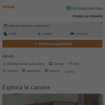
Dettagli
Alto Adige Guest Pass
Prezzo su richiesta
Modifica i dettagli della prenotazione
Date del check-in e check-out
notte
2
ospiti
1
camera
Verifica disponibilità
Servizi
Direttamente sulla pista
Garage
WiFi
Skibus
Lavatrice
Sauna
+ altri 2
Esplora le camere