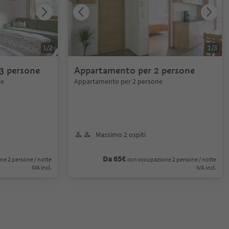
1
/
2
1
/
3
3 persone
Appartamento per 2 persone
ne
Appartamento per 2 persone
Massimo 2 ospiti
Da 65€
ne 2 persone / notte
con occupazione 2 persone / notte
IVA incl.
IVA incl.