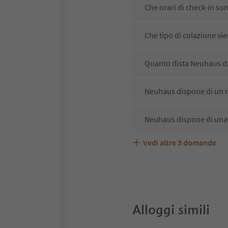
Che orari di check-in so
Che tipo di colazione vi
Quanto dista Neuhaus da
Neuhaus dispone di un ri
Neuhaus dispone di una 
Vedi altre
3
domande
Neuhaus accetta animali
Quali servizi/attività s
Gli ospiti di Neuhaus ric
Alloggi simili