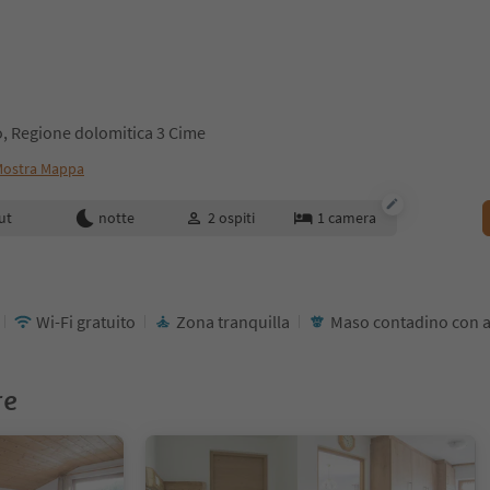
, Regione dolomitica 3 Cime
ostra Mappa
enotazione
ut
notte
2
ospiti
1
camera
Wi-Fi gratuito
Zona tranquilla
Maso contadino con a
re