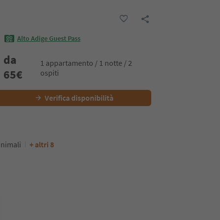
Alto Adige Guest Pass
da
1 appartamento / 1 notte / 2
65
€
ospiti
Verifica disponibilità
nimali
+ altri 8