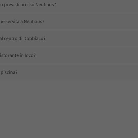
no previsti presso Neuhaus?
ene servita a Neuhaus?
l centro di Dobbiaco?
storante in loco?
piscina?
 domestici?
ono disponibili presso Neuhaus?
evono l'Alto Adige Guest Pass?