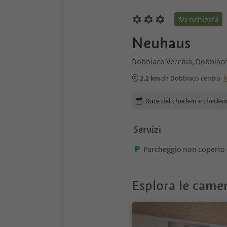
Su richiesta
Neuhaus
Dobbiaco Vecchia, Dobbiaco
2.2 km
da Dobbiaco centro
M
Modifica i dettagli della pr
Date del check-in e check-o
Servizi
Parcheggio non coperto
Esplora le came