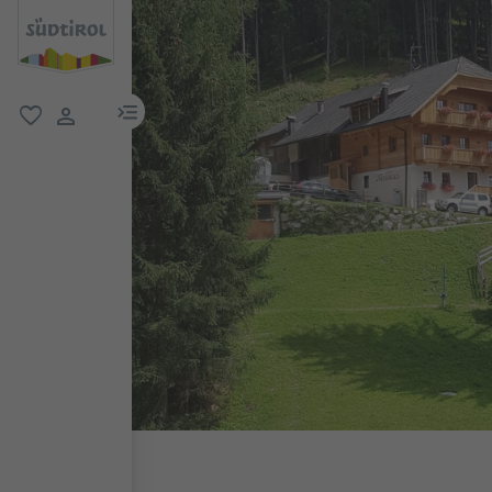
menu link
favoriti
user link