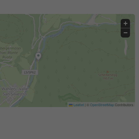
+
−
Leaflet
|
©
OpenStreetMap
Contributors