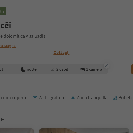
ta
cëi
e dolomitica Alta Badia
ra Mappa
Dettagli
enotazione
ut
notte
2
ospiti
1
camera
o non coperto
Wi-Fi gratuito
Zona tranquilla
Buffet 
re