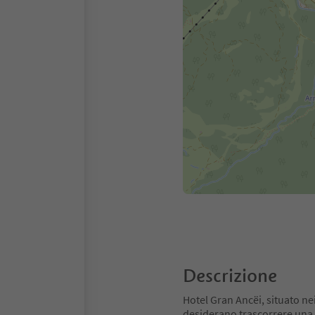
Descrizione
Hotel Gran Ancëi, situato nei
desiderano trascorrere una 