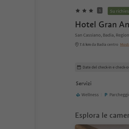
S
Su richies
Hotel Gran An
San Cassiano, Badia, Region
7.6 km
da Badia centro
Most
Modifica i dettagli della pr
Date del check-in e check-o
Servizi
Wellness
Parcheggi
Esplora le came