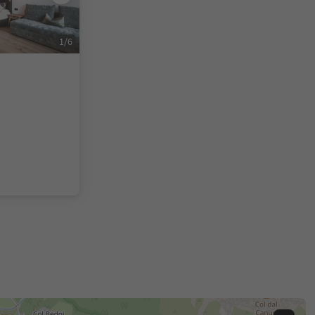
1
/
6