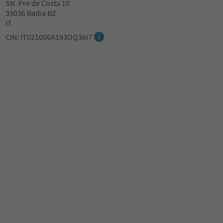
Str. Pre de Costa 10
39036 Badia BZ
IT
CIN: IT021006A193OQ36I7