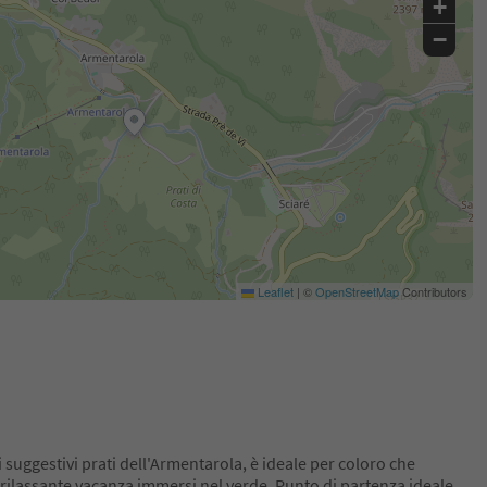
+
−
Leaflet
|
©
OpenStreetMap
Contributors
 suggestivi prati dell'Armentarola, è ideale per coloro che
rilassante vacanza immersi nel verde. Punto di partenza ideale