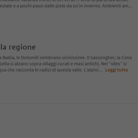
state e a pochi passi dalle piste da sci in inverno. Ambienti am
...
la regione
a Badia, le Dolomiti sembrano vicinissime. Il Sassongher, la Cima
lla si alzano sopra villaggi curati e masi antichi. Nei “viles” si
ua che racconta le radici di questa valle. L’alpini
...
Leggi tutto