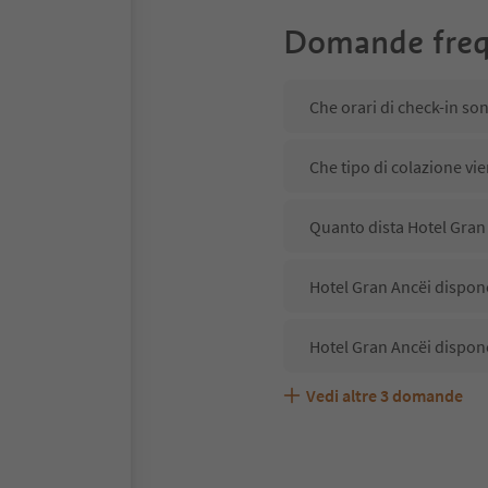
Domande freq
Che orari di check-in so
Che tipo di colazione vie
Quanto dista Hotel Gran 
Hotel Gran Ancëi dispone
Hotel Gran Ancëi dispone
Vedi altre
3
domande
Hotel Gran Ancëi accetta
Quali servizi/attività so
Gli ospiti di Hotel Gran 