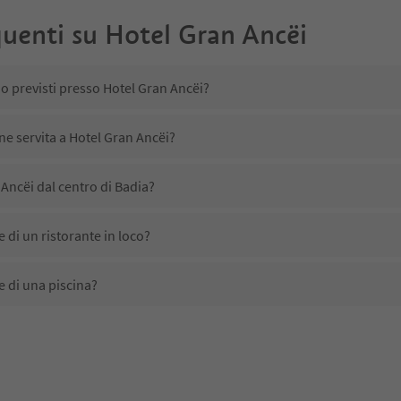
uenti su
Hotel Gran Ancëi
no previsti presso Hotel Gran Ancëi?
ne servita a Hotel Gran Ancëi?
Ancëi dal centro di Badia?
 di un ristorante in loco?
 di una piscina?
 animali domestici?
no disponibili presso Hotel Gran Ancëi?
Ancëi ricevono l'Alto Adige Guest Pass?