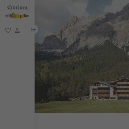
menu link
favoriti
user link