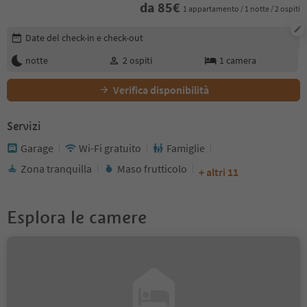
da
85
€
1 appartamento / 1 notte / 2 ospiti
Modifica i dettagli della prenotazione
Date del check-in e check-out
notte
2
ospiti
1
camera
Verifica disponibilità
Servizi
Garage
Wi-Fi gratuito
Famiglie
Zona tranquilla
Maso frutticolo
+ altri 11
Esplora le camere