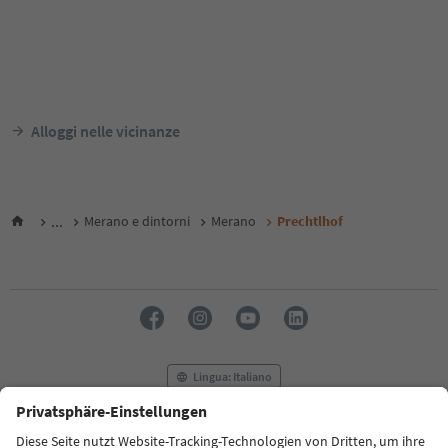
Alloggi nelle vicinanze
...
Merano e dintorni
Merano
Prechtlhof
Lingua: Italiano
FAQ
Contatti
Press
MICE
Privacy Policy