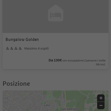
Bungalow Golden
Massimo 4 ospiti
Da 130€
con occupazione 2 persone / notte
IVA incl.
Posizione
+
−