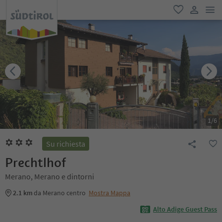
men
favoriti
user lin
1
/
6
Su richiesta
Prechtlhof
Merano, Merano e dintorni
2.1 km
da Merano centro
Mostra Mappa
Alto Adige Guest Pass