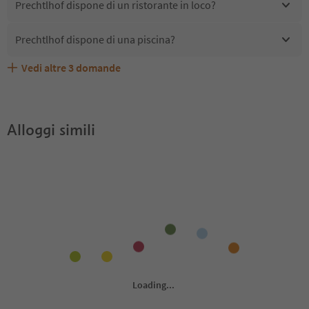
Prechtlhof dispone di un ristorante in loco?
Prechtlhof dispone di una piscina?
Vedi altre
3
domande
Prechtlhof accetta animali domestici?
Quali servizi/attività sono disponibili presso Prechtlhof?
Gli ospiti di Prechtlhof ricevono l'Alto Adige Guest Pass?
Alloggi simili