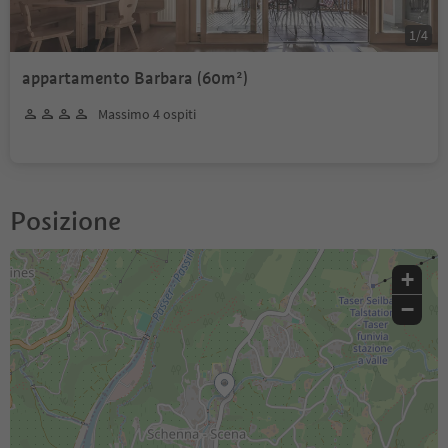
1
/
4
appartamento Barbara (60m²)
Massimo 4 ospiti
Posizione
+
−