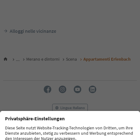
Alloggi nelle vicinanze
...
Merano e dintorni
Scena
Appartamenti Erlenbach
Lingua: Italiano
FAQ
Contatti
Press
MICE
Privacy Policy
Termini e condizioni
Crediti
Cookie Policy