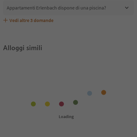
Appartamenti Erlenbach dispone di una piscina?
Vedi altre
3
domande
Quali servizi/attività sono disponibili presso
Gli ospiti di Appartamenti Erlenbach ricevono l'Alto
Appartamenti Erlenbach accetta animali domestici?
Appartamenti Erlenbach?
Adige Guest Pass?
Alloggi simili