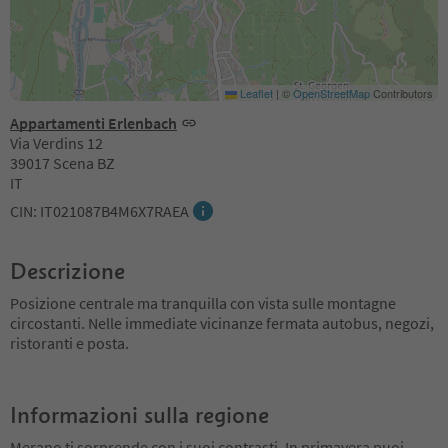
Leaflet
|
©
OpenStreetMap
Contributors
Appartamenti Erlenbach
Via Verdins 12
39017 Scena BZ
IT
CIN: IT021087B4M6X7RAEA
Descrizione
Posizione centrale ma tranquilla con vista sulle montagne
circostanti. Nelle immediate vicinanze fermata autobus, negozi,
ristoranti e posta.
Informazioni sulla regione
Merano ti sorprende con i suoi contrasti. In primavera puoi