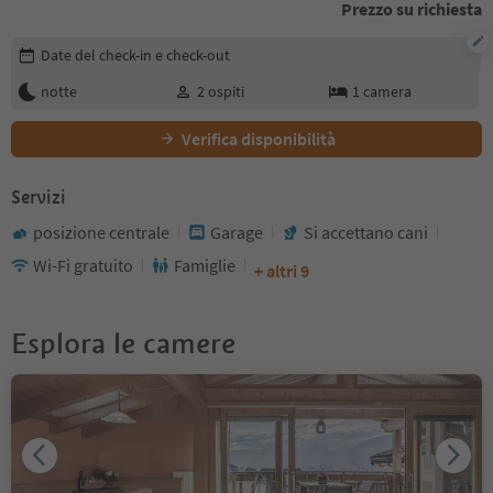
Prezzo su richiesta
Modifica i dettagli della prenotazione
Date del check-in e check-out
notte
2
ospiti
1
camera
Verifica disponibilità
Servizi
posizione centrale
Garage
Si accettano cani
Wi-Fi gratuito
Famiglie
+ altri 9
Esplora le camere