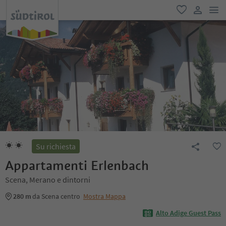
men
favoriti
user lin
Su richiesta
Appartamenti Erlenbach
Scena, Merano e dintorni
280 m
da Scena centro
Mostra Mappa
Alto Adige Guest Pass