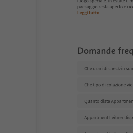
luogo speciale. In estate ti mu
paesaggio resta aperto e ri
Leggi tutto
Domande freq
Che orari di check-in so
Che tipo di colazione vi
Quanto dista Appartment 
Appartment Leitner dispo