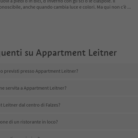
ovi a piedi o in bici, d’inverno con gli sci o le ciaspole. Il
conoscibile, anche quando cambia luce e colori. Ma qui non c’è
...
uenti su
Appartment Leitner
no previsti presso Appartment Leitner?
ene servita a Appartment Leitner?
Leitner dal centro di Falzes?
ne di un ristorante in loco?