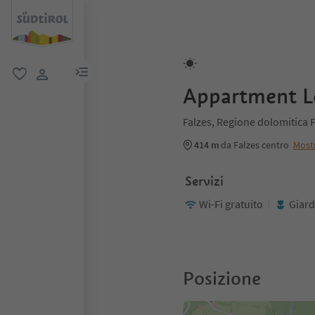
menu link
favoriti
user link
Appartment L
Falzes, Regione dolomitica 
414 m
da Falzes centro
Most
Servizi
Wi-Fi gratuito
Giard
Posizione