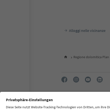
Alloggi nelle vicinanze
Regione dolomitica Plan
FAQ
Contatti
Press
MIC
Dichiarazione di accessibilità