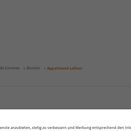
 de Corones
Brunico
Appartment Leitner
E
Privacy Policy
Termini e condizioni
Crediti
Cookie Policy
Alto Adige B2B