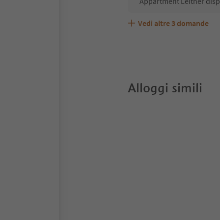
Appartment Leitner disp
Vedi altre
3
domande
Appartment Leitner acce
Quali servizi/attività s
Gli ospiti di Appartment 
Alloggi simili