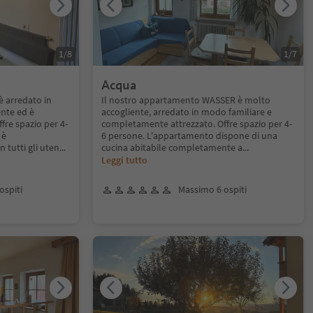
1
/
8
1
/
7
Acqua
 arredato in
Il nostro appartamento WASSER è molto
nte ed è
accogliente, arredato in modo familiare e
re spazio per 4-
completamente attrezzato. Offre spazio per 4-
 è
6 persone. L'appartamento dispone di una
 tutti gli uten
...
cucina abitabile completamente a
...
Leggi tutto
ospiti
Massimo 6 ospiti