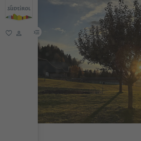
menu link
favoriti
user link