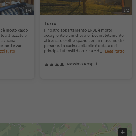
1
/
4
1
/
2
Terra
R è molto caldo
Il nostro appartamento ERDE è molto
te attrezzato e
accogliente e amichevole. È completamente
La cucina
attrezzato e offre spazio per un massimo di 4
ortanti e vari
persone. La cucina abitabile è dotata dei
principali utensili da cucina e d
ggi tutto
...
Leggi tutto
Massimo 4 ospiti
+