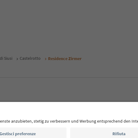
i Siusi
Castelrotto
Residence Zirmer
E
Privacy Policy
Termini e condizioni
Crediti
Cookie Policy
Alto Adige B2B