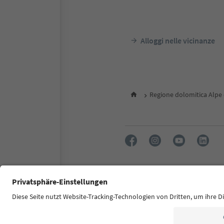
Alloggi nelle vicinanze
Regione dolomitica Alpe d
FAQ
Contatti
Press
MIC
Dichiarazione di accessibilità
© 2026 IDM Südtirol