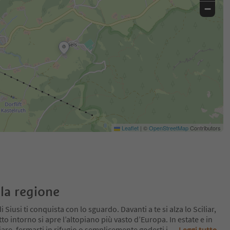
−
Leaflet
|
©
OpenStreetMap
Contributors
la regione
 Siusi ti conquista con lo sguardo. Davanti a te si alza lo Sciliar,
tto intorno si apre l’altopiano più vasto d’Europa. In estate e in
re, fermarti in rifugio o semplicemente goderti i
...
Leggi tutto