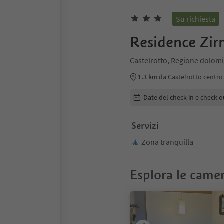
Su richiesta
Residence Zir
Castelrotto, Regione dolomit
1.3 km
da Castelrotto centro
Modifica i dettagli della pr
Date del check-in e check-o
Servizi
Zona tranquilla
Esplora le came