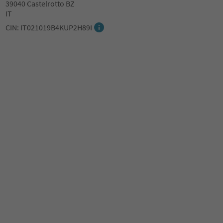
39040 Castelrotto BZ
IT
CIN: IT021019B4KUP2H89I