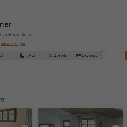
mer
ica Alpe di Siusi
Mostra Mappa
enotazione
ut
notte
2
ospiti
1
camera
re