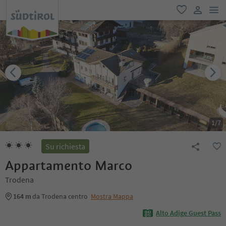
men
favoriti
user lin
1
/
7
Su richiesta
Appartamento Marco
Trodena
164 m
da Trodena centro
Mostra Mappa
Alto Adige Guest Pass