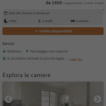
da
180
€
1 appartamento / 1 notte / 2 ospiti
Modifica i dettagli della prenotazione
Date del check-in e check-out
notte
2
ospiti
1
camera
Verifica disponibilità
Servizi
Wellness
Parcheggio non coperto
Si accettano animali di piccola taglia
+ altri 21
Esplora le camere