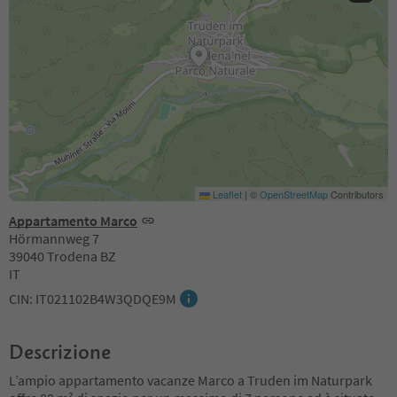
Leaflet
|
©
OpenStreetMap
Contributors
Appartamento Marco
Hörmannweg 7
39040 Trodena BZ
IT
CIN: IT021102B4W3QDQE9M
Descrizione
L’ampio appartamento vacanze Marco a Truden im Naturpark