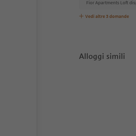
Fior Apartments Loft dis
Vedi altre
3
domande
Fior Apartments Loft acc
Quali servizi/attività so
Gli ospiti di Fior Apartm
Alloggi simili