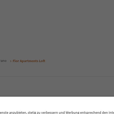
rano
Fior Apartments Loft
E
Privacy Policy
Termini e condizioni
Crediti
Cookie Policy
Alto Adige B2B