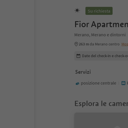
Su richiesta
Fior Apartmen
Merano, Merano e dintorni
263 m
da Merano centro
Mos
Modifica i dettagli della pr
Date del check-in e check-o
Servizi
posizione centrale
Esplora le came