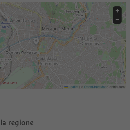
+
−
Leaflet
|
©
OpenStreetMap
Contributors
la regione