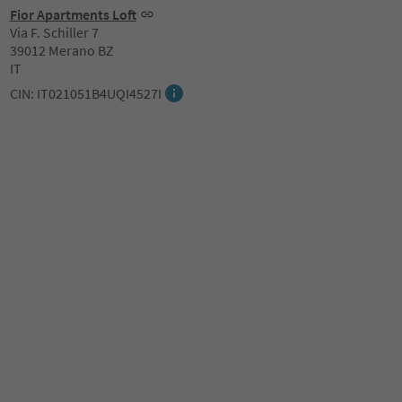
Fior Apartments Loft
Via F. Schiller 7
39012 Merano BZ
IT
CIN: IT021051B4UQI4527I