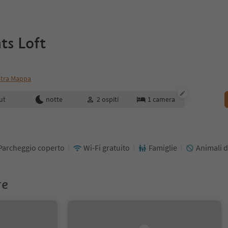
ts Loft
tra Mappa
enotazione
ut
notte
2
ospiti
1
camera
Parcheggio coperto
Wi-Fi gratuito
Famiglie
Animali 
re