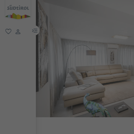
menu link
favoriti
user link