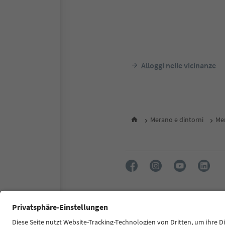
Alloggi nelle vicinanze
Merano e dintorni
Me
FAQ
Contatti
Press
MIC
Dichiarazione di accessibilità