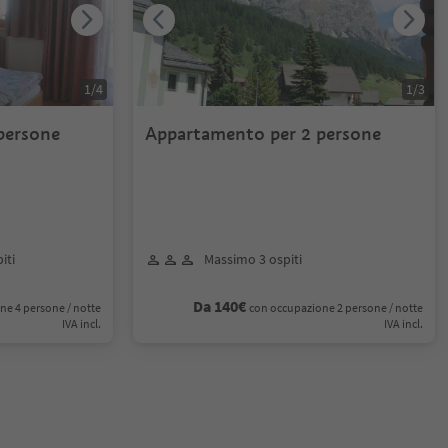
1
/
4
1
/
3
persone
Appartamento per 2 persone
iti
Massimo 3 ospiti
Da 140€
ne 4 persone / notte
con occupazione 2 persone / notte
IVA incl.
IVA incl.