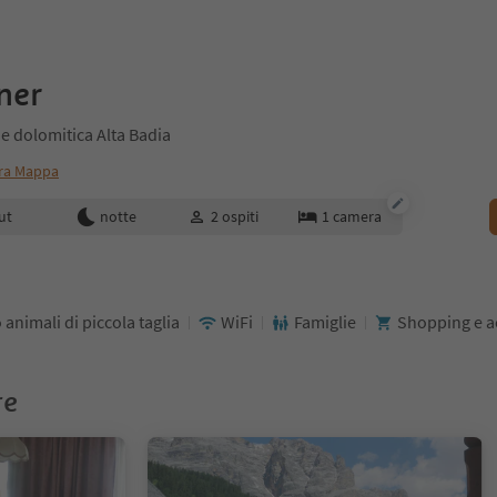
ner
e dolomitica Alta Badia
ra Mappa
enotazione
ut
notte
2
ospiti
1
camera
 animali di piccola taglia
WiFi
Famiglie
Shopping e a
re