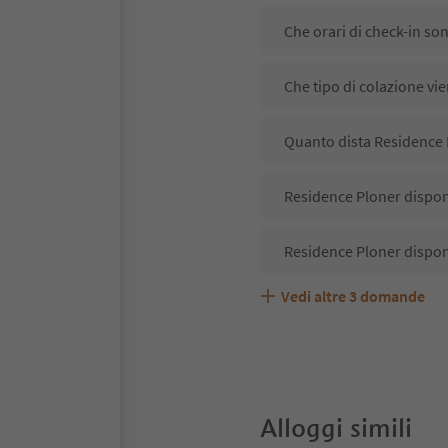
Che orari di check-in so
Che tipo di colazione vi
Quanto dista Residence 
Residence Ploner dispone
Residence Ploner dispon
Vedi altre
3
domande
Residence Ploner accett
Quali servizi/attività s
Gli ospiti di Residence P
Alloggi simili