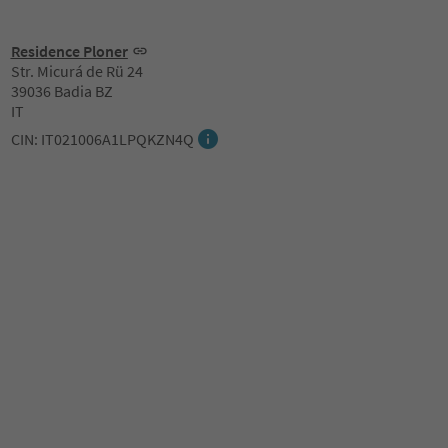
Residence Ploner
Str. Micurá de Rü 24
39036 Badia BZ
IT
CIN: IT021006A1LPQKZN4Q