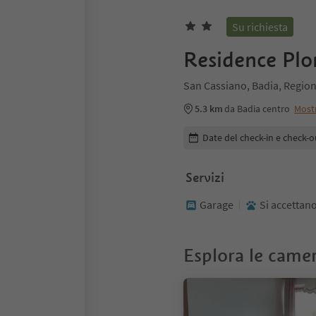
Su richiesta
Residence Plo
San Cassiano, Badia, Region
5.3 km
da Badia centro
Most
Modifica i dettagli della pr
Date del check-in e check-o
Servizi
Garage
Si accettano
Esplora le came