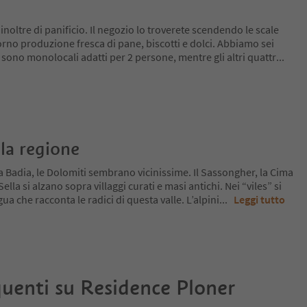
noltre di panificio. Il negozio lo troverete scendendo le scale
rno produzione fresca di pane, biscotti e dolci. Abbiamo sei
sono monolocali adatti per 2 persone, mentre gli altri quattr
...
la regione
a Badia, le Dolomiti sembrano vicinissime. Il Sassongher, la Cima
lla si alzano sopra villaggi curati e masi antichi. Nei “viles” si
ua che racconta le radici di questa valle. L’alpini
...
Leggi tutto
uenti su
Residence Ploner