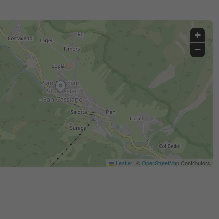
+
−
Leaflet
|
©
OpenStreetMap
Contributors