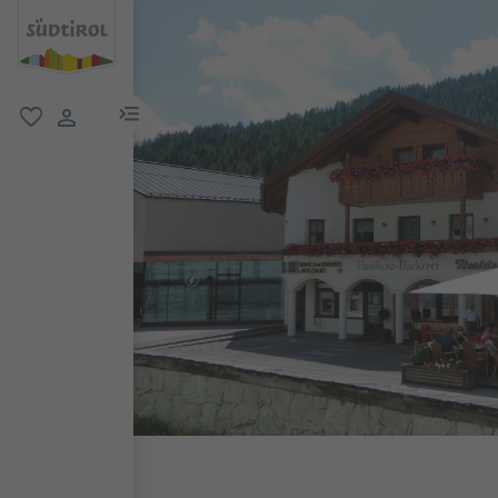
menu link
favoriti
user link