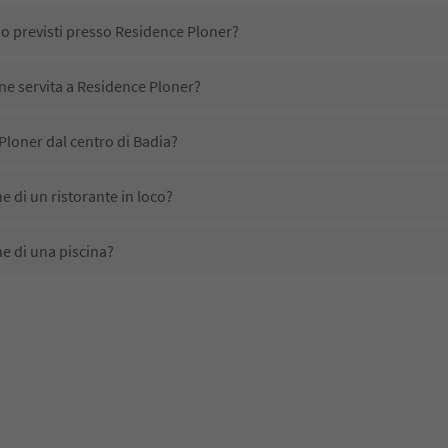
no previsti presso Residence Ploner?
ene servita a Residence Ploner?
Ploner dal centro di Badia?
 di un ristorante in loco?
e di una piscina?
a animali domestici?
ono disponibili presso Residence Ploner?
loner ricevono l'Alto Adige Guest Pass?