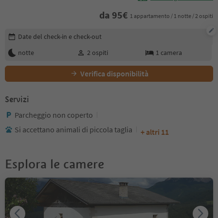
da
95
€
1 appartamento / 1 notte / 2 ospiti
Modifica i dettagli della prenotazione
Date del check-in e check-out
notte
2
ospiti
1
camera
Verifica disponibilità
Servizi
Parcheggio non coperto
Si accettano animali di piccola taglia
+ altri 11
Esplora le camere