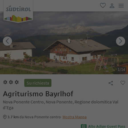
men
favoriti
user lin
1
/
14
Su richiesta
Agriturismo Bayrlhof
Nova Ponente Centro, Nova Ponente, Regione dolomitica Val
d'Ega
3.7 km
da Nova Ponente centro
Mostra Mappa
Alto Adige Guest Pass