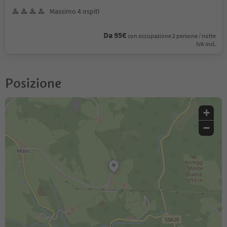
Massimo 4 ospiti
Da 95€
con occupazione 2 persone / notte
IVA incl.
Posizione
+
−