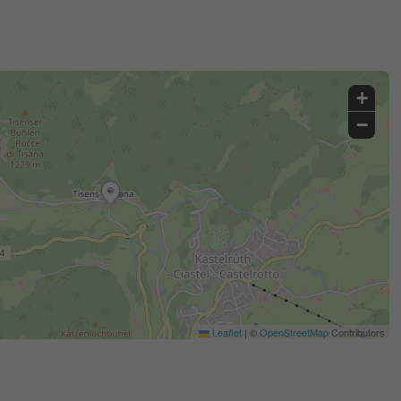
+
−
Leaflet
|
©
OpenStreetMap
Contributors