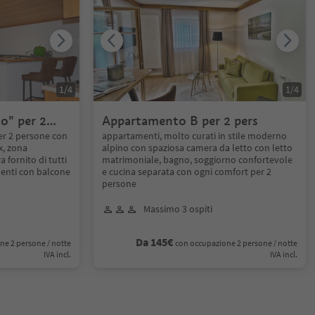
1
/
4
1
/
4
o" per 2
Appartamento B per 2 pers
r 2 persone con
appartamenti, molto curati in stile moderno
x, zona
alpino con spaziosa camera da letto con letto
 fornito di tutti
matrimoniale, bagno, soggiorno confortevole
menti con balcone
e cucina separata con ogni comfort per 2
persone
Massimo 3 ospiti
Da 145€
ne 2 persone / notte
con occupazione 2 persone / notte
IVA incl.
IVA incl.