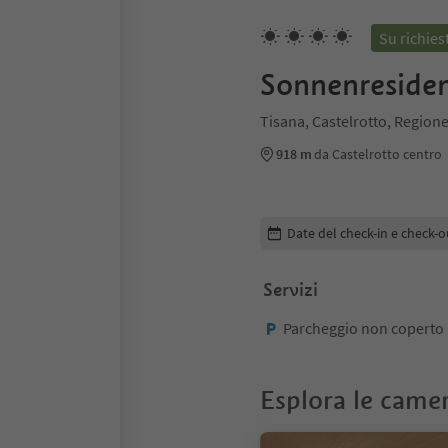
Su richies
Sonnenresiden
Tisana, Castelrotto, Regione
918 m
da Castelrotto centro
Modifica i dettagli della pr
Date del check-in e check-o
Servizi
Parcheggio non coperto
Esplora le came