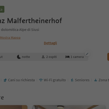
ta
z Malfertheinerhof
 dolomitica Alpe di Siusi
Mostra Mappa
Dettagli
enotazione
ut
notte
2
ospiti
1
camera
Cani su richiesta
Wi-Fi gratuito
Seniores
Zona t
re