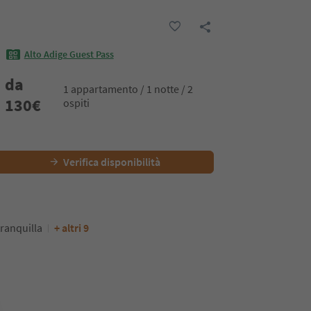
Alto Adige Guest Pass
da
1 appartamento / 1 notte / 2
130
€
ospiti
Verifica disponibilità
ranquilla
+ altri 9