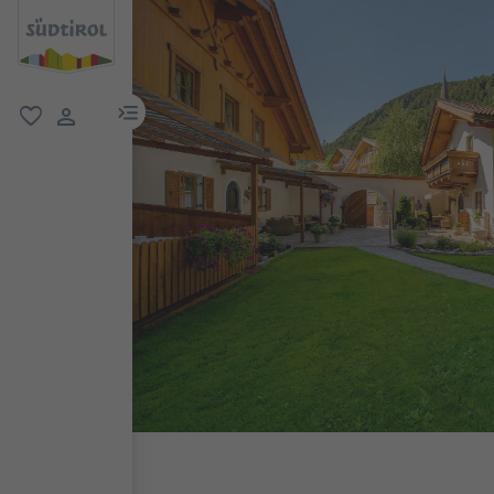
menu link
favoriti
user link