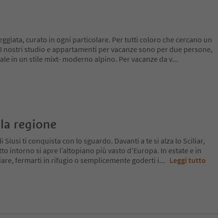
eggiata, curato in ogni particolare. Per tutti coloro che cercano un
I nostri studio e appartamenti per vacanze sono per due persone,
le in un stile mixt- moderno alpino. Per vacanze da v
...
la regione
 Siusi ti conquista con lo sguardo. Davanti a te si alza lo Sciliar,
tto intorno si apre l’altopiano più vasto d’Europa. In estate e in
re, fermarti in rifugio o semplicemente goderti i
...
Leggi tutto