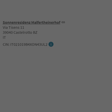
Sonnenresidenz Malfertheinerhof
Via Tisens 11
39040 Castelrotto BZ
IT
CIN: IT021019B4XON43UL2