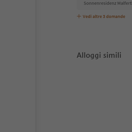
Sonnenresidenz Malferth
Vedi altre
3
domande
Sonnenresidenz Malferth
Quali servizi/attività s
Gli ospiti di Sonnenresi
Alloggi simili