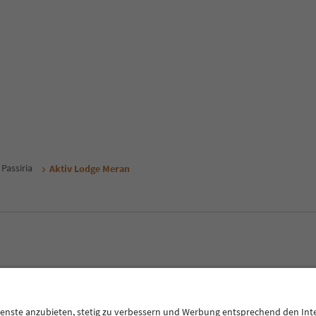
 Passiria
Aktiv Lodge Meran
E
Privacy Policy
Termini e condizioni
Crediti
Cookie Policy
Alto Adige B2B