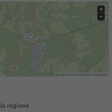
+
−
Leaflet
|
©
OpenStreetMap
Contributors
la regione