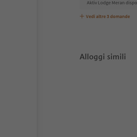
Aktiv Lodge Meran dispo
Vedi altre
3
domande
Aktiv Lodge Meran accet
Quali servizi/attività s
Gli ospiti di Aktiv Lodge
Alloggi simili