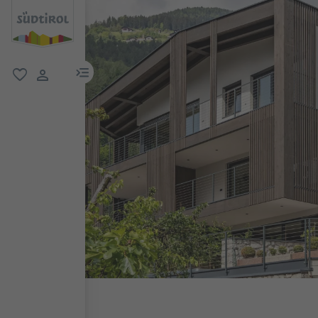
menu link
favoriti
user link