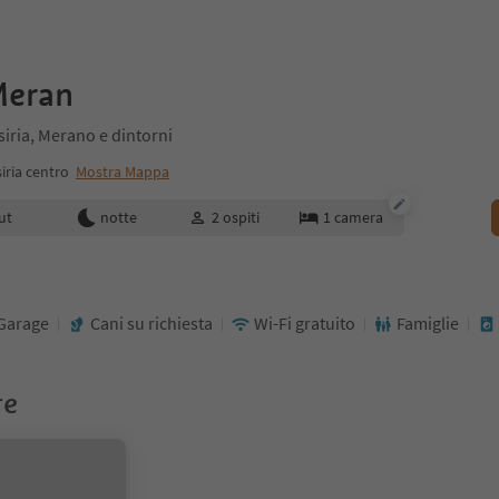
Meran
siria, Merano e dintorni
iria centro
Mostra Mappa
enotazione
ut
notte
2
ospiti
1
camera
Garage
Cani su richiesta
Wi-Fi gratuito
Famiglie
re