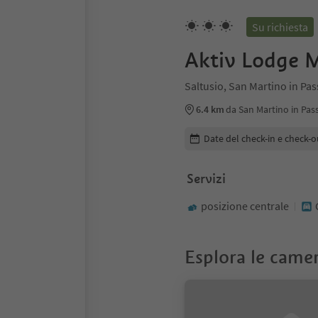
Su richiesta
Aktiv Lodge 
Saltusio, San Martino in Pas
6.4 km
da San Martino in Pass
Modifica i dettagli della pr
Date del check-in e check-o
Servizi
posizione centrale
Esplora le came