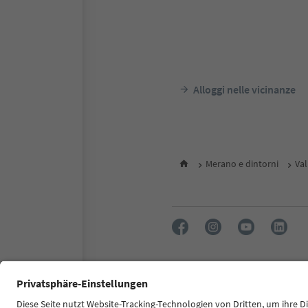
Alloggi nelle vicinanze
Merano e dintorni
Val
FAQ
Contatti
Press
MIC
Dichiarazione di accessibilità